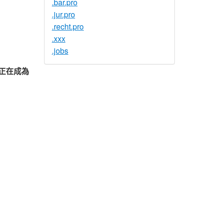
.bar.pro
.jur.pro
.recht.pro
.xxx
.jobs
也正在成為