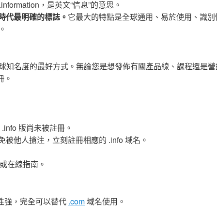
為.information，是英文“信息”的意思。
息時代最明確的標誌。
它最大的特點是全球通用、易於使用、識別
。
球知名度的最好方式。無論您是想發佈有關產品線、課程還是營
冊。
info 版尚未被註冊。
被他人搶注，立刻註冊相應的 .info 域名。
。
或在線指南。
別性強，完全可以替代
.com
域名使用。