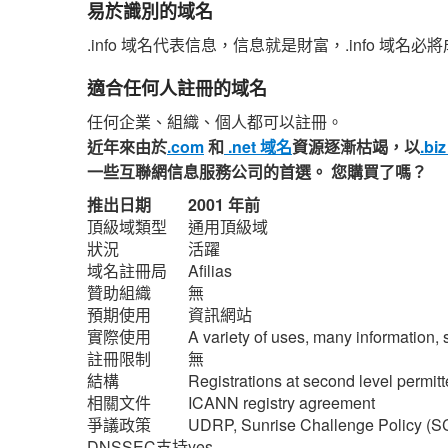
易於識別的域名
.info 域名代表信息，信息就是財富，.info 域
適合任何人註冊的域名
任何企業、組織、個人都可以註冊。
近年來由於
.com
和
.net 域名
資源逐漸枯竭，以
.bi
一些互聯網信息服務公司的首選。 您購買了嗎？
推出日期
2001 年前
頂級域類型
通用頂級域
狀況
活躍
域名註冊局
Afilias
贊助組織
無
預期使用
資訊網站
實際使用
A variety of uses, many information,
註冊限制
無
結構
Registrations at second level permit
相關文件
ICANN registry agreement
爭議政策
UDRP, Sunrise Challenge Policy (SC
DNSSEC支持
yes