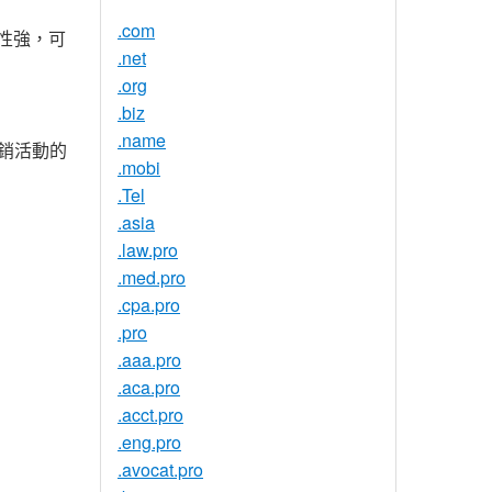
.com
性強，可
.net
.org
.biz
.name
銷活動的
.mobi
.Tel
.asia
.law.pro
.med.pro
.cpa.pro
.pro
.aaa.pro
.aca.pro
.acct.pro
.eng.pro
.avocat.pro