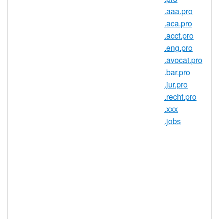
際知名度僅次於.com 域名最為流行的域
.aaa.pro
名。
.aca.pro
.acct.pro
.net 域名在互聯網上的價值
.eng.pro
使用經久不衰且廣受認可的 .net 域名提高您
.avocat.pro
在網上的知名度。作為世界上最早的域名後
.bar.pro
綴之一，.net 域名是深受數百萬人認可和信
.jur.pro
任的通用選項。雖然互聯網中已有成千上萬
.recht.pro
的新頂級域名 (TLD) 選項，但許多人對它們
.xxx
尚不熟悉。跨國公司、本地企業和初創公司
.jobs
都可以使用 .net 域名與受眾建立聯繫，並在
網上打響知名度。
如果您希望自己的企業、產品或創意
在互聯網上脱穎而出，則您首先需要
獲取合適的域名。獲取
.net 域名
，得
到自己真正想要的域名的同時依舊不
失個性。
讓您信心倍增。.net 域名作為首批互