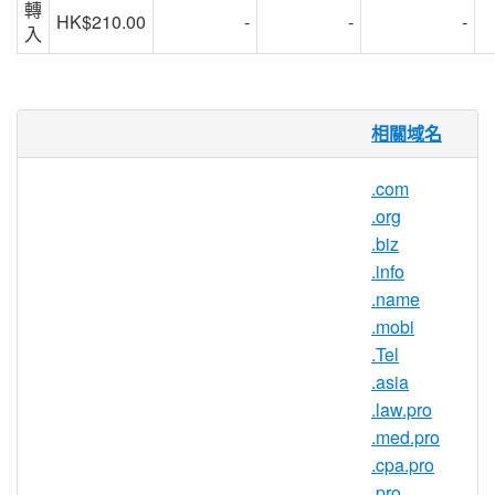
轉
HK$210.00
-
-
-
入
.NET
域名全球最具互聯網特色的
相關域名
通用頂級域名
.com
.net 域名是國際最廣泛流行的通用域名格
.org
式。
.biz
.net 域名也是國際上最早誕生的域名之一，
.info
與
.com 域名
、
.
org 域名
被世界上從事互聯
.name
網的人尊稱為國際頂級域名。
.mobi
.Tel
.net 域名一般用於從事 Internet 相關的網絡
.asia
服務的機構或公司，任何個人、商業機構或
.law.pro
公司都可以註冊。
.med.pro
.com域名
、.net域名、
.org 域名
同為目前國
.cpa.pro
際最廣泛流行的通用域名格式。
.net 域名
國
.pro