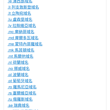
.je 澤西島域名
.li 列支敦斯登域名
.lt 立陶宛域名
.lu 盧森堡域名
.lv 拉脫維亞域名
.mc 摩納哥域名
.md 摩爾多瓦域名
.me 蒙特內哥羅域名
.mk 馬其頓域名
.mt 馬爾他域名
.nl 荷蘭域名
.no 挪威域名
.pl 波蘭域名
.pt 葡萄牙域名
.ro 羅馬尼亞域名
.rs 塞爾維亞域名
.ru 俄羅斯域名
.se 瑞典域名