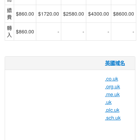
續
$860.00
$1720.00
$2580.00
$4300.00
$8600.00
費
轉
$860.00
-
-
-
-
入
什麼是 .ltd.uk 域名？
英國域名
.ltd.uk是英國的網際網路國家程式碼頂級域
名(ccTLD)。它於 1985 年 7 月首次註冊，
.co.uk
比 .com 等原始通用頂級域名和之後的第一
.org.uk
個國家程式碼晚七個月。
.me.uk
.uk
為什麼要註冊 .ltd.uk 域名？
.plc.uk
想知道為什麼您應該獲得 .ltd.uk 域名？有很
.sch.uk
多原因：
.ltd.uk 副檔名是 .co.uk 的更短、更清