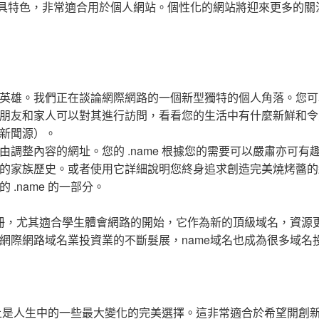
級域名，獨具特色，非常適合用於個人網站。個性化的網站將迎來更多的
英雄。我們正在談論網際網路的一個新型獨特的個人角落。您可
朋友和家人可以對其進行訪問，看看您的生活中有什麼新鮮和令
新聞源）。
自由調整內容的網址。您的 .name 根據您的需要可以嚴肅亦可有
的家族歷史。或者使用它詳細說明您終身追求創造完美燒烤醬的
.name 的一部分。
註冊，尤其適合學生體會網路的開始，它作為新的頂級域名，資源
網際網路域名業投資業的不斷髮展，name域名也成為很多域名
實際上是人生中的一些最大變化的完美選擇。這非常適合於希望開創