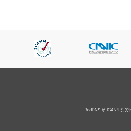
RedDNS 是 ICA