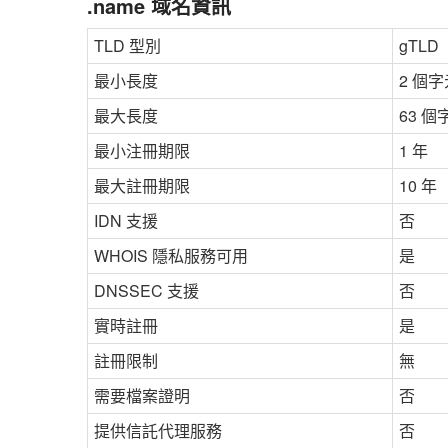
.name 域名資訊
TLD 型別
gTLD
最小長度
2 個字
最大長度
63 個
最小注冊期限
1 年
最大註冊期限
10 年
IDN 支援
否
WHOIS 隱私服務可用
是
DNSSEC 支援
否
實時註冊
是
註冊限制
無
需要檔案證明
否
提供信託代理服務
否