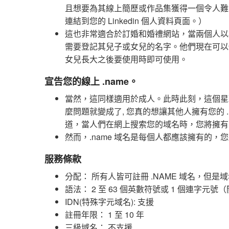
且想要為其線上簡歷或作品集獲得一個令人難
連結到您的 Linkedin 個人資料頁面。）
這也非常適合於訂婚和婚禮網站，當兩個人以
需要登記其兒子或女兒的名字。他們現在可以
女兒長大之後要使用時即可使用。
宣告您的線上 .name。
當然，這同樣適用於成人。此時此刻，這個星
麼問題就變成了, 您真的想讓其他人擁有您的 
道，當人們在網上搜索您的域名時，您將擁有自己
然而，.name 域名是每個人都應該擁有的
服務條款
分配： 所有人皆可註冊 .NAME 域名，
語法： 2 至 63 個英數符號或 1 個連字
IDN(特殊字元域名): 支援
註冊年限： 1 至 10 年
三級域名： 不支援