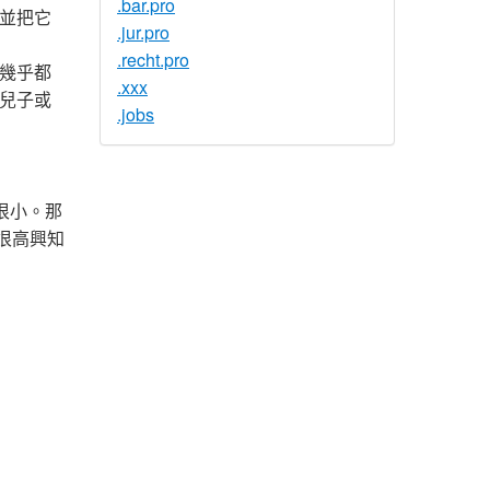
.bar.pro
並把它
.jur.pro
.recht.pro
幾乎都
.xxx
兒子或
.jobs
很小。那
是很高興知