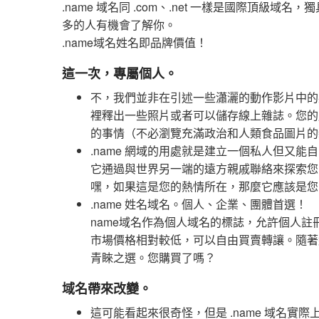
.name 域名同 .com、.net 一樣是國際頂
多的人有機會了解你。
.name域名姓名即品牌價值！
這一次，專屬個人。
不，我們並非在引述一些瀟灑的動作影片中的
裡釋出一些照片或者可以儲存線上雜誌。您的
的事情（不必瀏覽充滿政治和人類食品圖片的
.name 網域的用處就是建立一個私人但又能
它通過與世界另一端的遠方親戚聯絡來探索您
嘿，如果這是您的熱情所在，那麼它應該是您的 
.name 姓名域名。個人、企業、團體首選！
name域名作為個人域名的標誌，允許個人
市場價格相對較低，可以自由買賣轉讓。隨著
青睞之選。您購買了嗎？
域名帶來改變。
這可能看起來很奇怪，但是 .name 域名