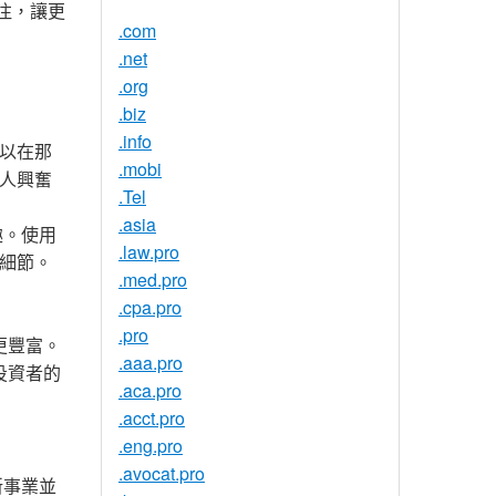
關注，讓更
.com
.net
.org
.biz
.info
以在那
.mobi
人興奮
.Tel
.asia
趣。使用
.law.pro
細節。
.med.pro
.cpa.pro
.pro
更豐富。
.aaa.pro
投資者的
.aca.pro
.acct.pro
.eng.pro
.avocat.pro
新事業並