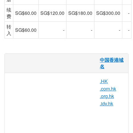
续
SG$60.00
SG$120.00
SG$180.00
SG$300.00
-
费
转
SG$60.00
-
-
-
-
入
.net.hk 域名
中国香港域
名
.net.hk 是香港特别行政区的国家及地
区顶级域（ccTLD）所属域名，1990
.HK
年 1 月 3 日于互联网号码分配局
.com.hk
（IANA）登记在案。.net.hk 现在由香
.org.hk
港互联网注册管理有限公司
.idv.hk
（HKIRC）负责行政及编配工作，及
其全资附属机构香港域名注册有限公
司（HKDNR）负责注册及管理工
作。