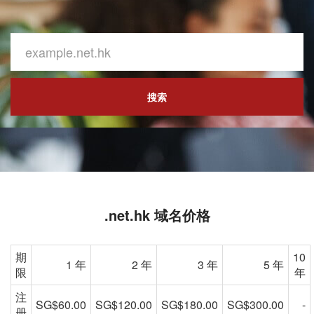
搜索
.net.hk 域名价格
期
10
1 年
2 年
3 年
5 年
限
年
注
SG$60.00
SG$120.00
SG$180.00
SG$300.00
-
册