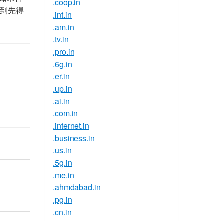
.coop.in
先到先得
.int.in
.am.in
.tv.in
.pro.in
.6g.in
.er.in
.up.in
.ai.in
.com.in
.internet.in
.business.in
.us.in
.5g.in
.me.in
.ahmdabad.in
.pg.in
.cn.in