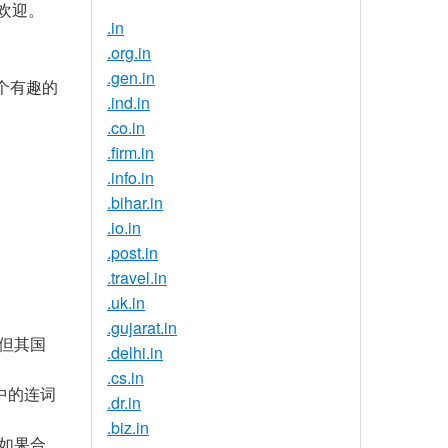
受欢迎。
.in
.org.in
.gen.in
一个有趣的
.ind.in
.co.in
.firm.in
.info.in
.bihar.in
.io.in
.post.in
.travel.in
.uk.in
.gujarat.in
，但其国
.delhi.in
.cs.in
文中的连词
.dr.in
.biz.in
。如果合