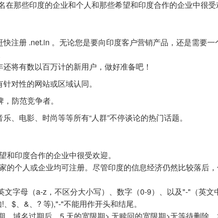
net.in 域名在那些印度的企业和个人和那些希望和印度合作的企业中很
注册 .net.in 。无论您是要向印度客户营销产品，还是需要
。
年还将有数以百万计的新用户，做好准备吧！
有针对性的网站或区域认同。
牌，防范竞争者。
乐、电影、时尚等等所有“人群”不停谈论的热门话题。
那些希望和印度合作的企业中很受欢迎。
一个国家的个人或企业均可注册。尽管印度的信息经济仍然比较落后
供英文字母（a-z，不区分大小写）、数字（0-9）、以及"-"（英
$、&、? 等),"-"不能用作开头和结尾。
回宽限期。域名过期后，5 天的宽限期> 无赎回的宽限期>无等待删除