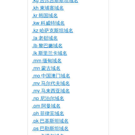
.kg 吉尔吉斯斯坦域名
.kh 柬埔寨域名
.kr 韩国域名
.kw 科威特域名
.kz 哈萨克斯坦域名
.la 老挝域名
.lb 黎巴嫩域名
.lk 斯里兰卡域名
.mm 缅甸域名
.mn 蒙古域名
.mo 中国澳门域名
.mv 马尔代夫域名
.my 马来西亚域名
.np 尼泊尔域名
.om 阿曼域名
.ph 菲律宾域名
.pk 巴基斯坦域名
.ps 巴勒斯坦域名