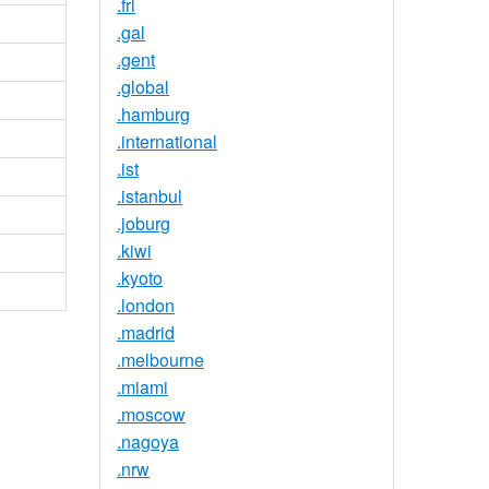
.frl
.gal
.gent
.global
.hamburg
.international
.ist
.istanbul
.joburg
.kiwi
.kyoto
.london
.madrid
.melbourne
.miami
.moscow
.nagoya
.nrw