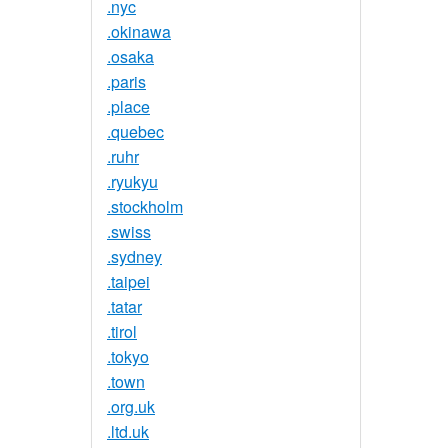
.nyc
.okinawa
.osaka
.paris
.place
.quebec
.ruhr
.ryukyu
.stockholm
.swiss
.sydney
.taipei
.tatar
.tirol
.tokyo
.town
.org.uk
.ltd.uk