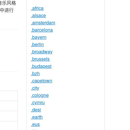
音乐风格
.africa
间中进行
.alsace
.amsterdam
.barcelona
.bayern
.berlin
.broadway
.brussels
.budapest
.bzh
.capetown
.city
.cologne
.cymru
.desi
.earth
.eus