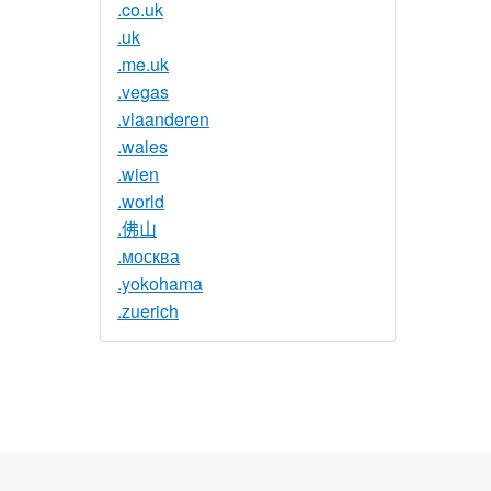
.co.uk
.uk
.me.uk
.vegas
.vlaanderen
.wales
.wien
.world
.佛山
.москва
.yokohama
.zuerich