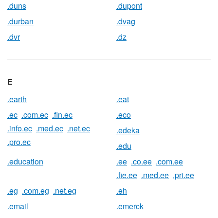
.duns
.dupont
.durban
.dvag
.dvr
.dz
E
.earth
.eat
.ec
.com.ec
.fin.ec
.eco
.info.ec
.med.ec
.net.ec
.edeka
.pro.ec
.edu
.education
.ee
.co.ee
.com.ee
.fie.ee
.med.ee
.pri.ee
.eg
.com.eg
.net.eg
.eh
.email
.emerck