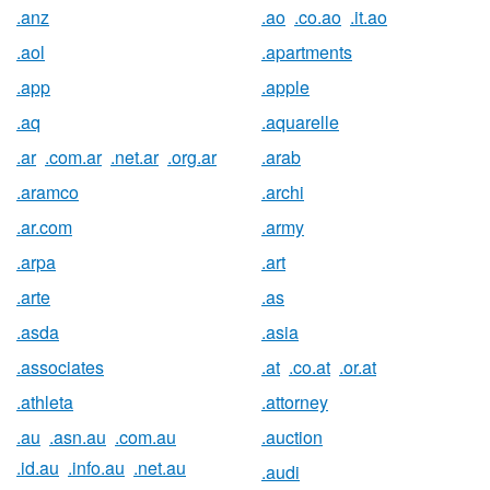
.anz
.ao
.co.ao
.it.ao
.aol
.apartments
.app
.apple
.aq
.aquarelle
.ar
.com.ar
.net.ar
.org.ar
.arab
.aramco
.archi
.ar.com
.army
.arpa
.art
.arte
.as
.asda
.asia
.associates
.at
.co.at
.or.at
.athleta
.attorney
.au
.asn.au
.com.au
.auction
.id.au
.info.au
.net.au
.audi