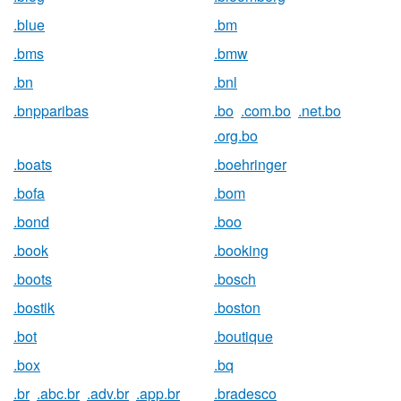
.blue
.bm
.bms
.bmw
.bn
.bnl
.bnpparibas
.bo
.com.bo
.net.bo
.org.bo
.boats
.boehringer
.bofa
.bom
.bond
.boo
.book
.booking
.boots
.bosch
.bostik
.boston
.bot
.boutique
.box
.bq
.br
.abc.br
.adv.br
.app.br
.bradesco