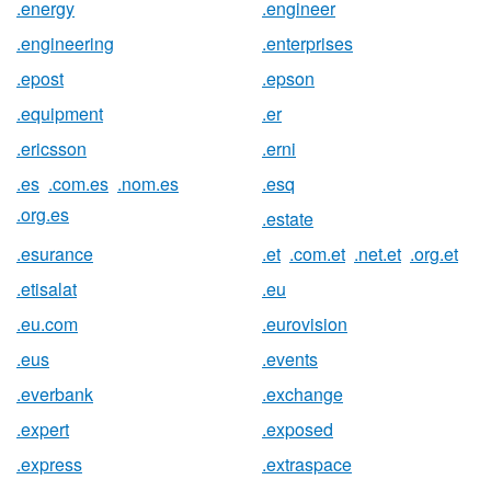
.energy
.engineer
.engineering
.enterprises
.epost
.epson
.equipment
.er
.ericsson
.erni
.es
.com.es
.nom.es
.esq
.org.es
.estate
.esurance
.et
.com.et
.net.et
.org.et
.etisalat
.eu
.eu.com
.eurovision
.eus
.events
.everbank
.exchange
.expert
.exposed
.express
.extraspace