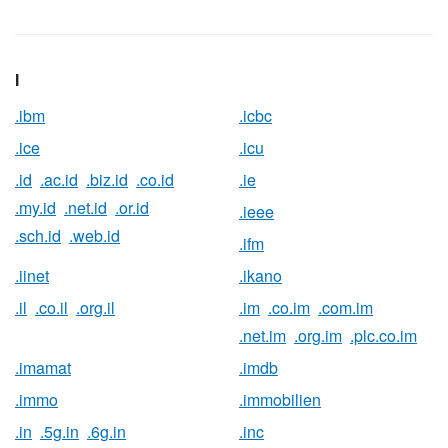
I
.ibm
.icbc
.ice
.icu
.id
.ac.id
.biz.id
.co.id
.ie
.my.id
.net.id
.or.id
.ieee
.sch.id
.web.id
.ifm
.iinet
.ikano
.il
.co.il
.org.il
.im
.co.im
.com.im
.net.im
.org.im
.plc.co.im
.imamat
.imdb
.immo
.immobilien
.in
.5g.in
.6g.in
.inc