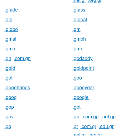
.glade
.glass
.gle
.global
.globo
.gm
.gmail
.gmbh
.gmo
.gmx
.gn
.com.gn
.godaddy
.gold
.goldpoint
.golf
.goo
.goodhands
.goodyear
.goog
.google
.gop
.got
.gov
.gp
.com.gp
.net.gp
.gq
.gr
.com.gr
.edu.gr
.net.gr
.org.gr