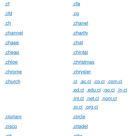
.cf
.cfa
.cfd
.cg
.ch
.chanel
.channel
.charity
.chase
.chat
.cheap
.chintai
.chloe
.christmas
.chrome
.chrysler
.church
.ci
.ac.ci
.co.ci
.com.ci
.ed.ci
.edu.ci
.go.ci
.in.ci
.int.ci
.net.ci
.nom.ci
.or.ci
.org.ci
.cipriani
.circle
.cisco
.citadel
.citi
.citic