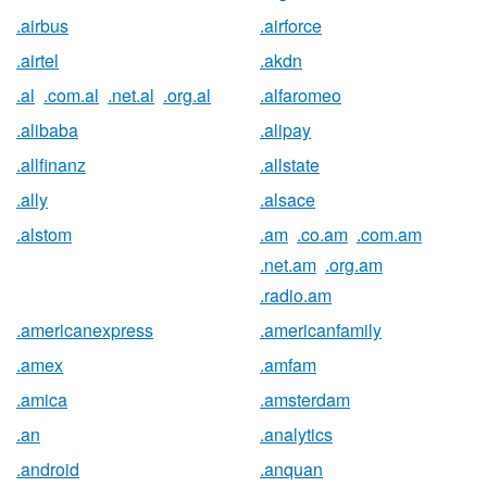
.airbus
.airforce
.airtel
.akdn
.al
.com.al
.net.al
.org.al
.alfaromeo
.alibaba
.alipay
.allfinanz
.allstate
.ally
.alsace
.alstom
.am
.co.am
.com.am
.net.am
.org.am
.radio.am
.americanexpress
.americanfamily
.amex
.amfam
.amica
.amsterdam
.an
.analytics
.android
.anquan