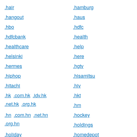
.hair
.hamburg
.hangout
.haus
.hbo
.hdfc
.hdfcbank
.health
.healthcare
.help
.helsinki
.here
.hermes
.hgtv
.hiphop
.hisamitsu
.hitachi
.hiv
.hk
.com.hk
.idv.hk
.hkt
.net.hk
.org.hk
.hm
.hn
.com.hn
.net.hn
.hockey
.org.hn
.holdings
.holiday
.homedepot