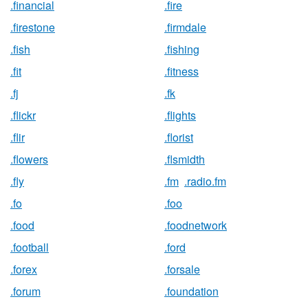
.financial
.fire
.firestone
.firmdale
.fish
.fishing
.fit
.fitness
.fj
.fk
.flickr
.flights
.flir
.florist
.flowers
.flsmidth
.fly
.fm
.radio.fm
.fo
.foo
.food
.foodnetwork
.football
.ford
.forex
.forsale
.forum
.foundation