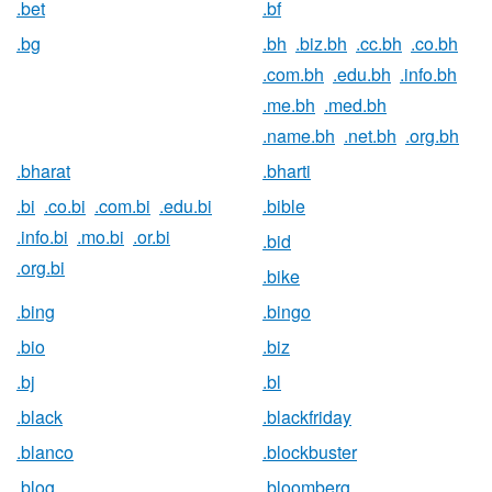
.bet
.bf
.bg
.bh
.biz.bh
.cc.bh
.co.bh
.com.bh
.edu.bh
.info.bh
.me.bh
.med.bh
.name.bh
.net.bh
.org.bh
.bharat
.bharti
.bi
.co.bi
.com.bi
.edu.bi
.bible
.info.bi
.mo.bi
.or.bi
.bid
.org.bi
.bike
.bing
.bingo
.bio
.biz
.bj
.bl
.black
.blackfriday
.blanco
.blockbuster
.blog
.bloomberg