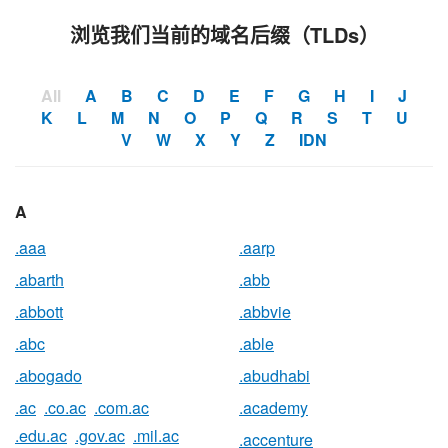
浏览我们当前的域名后缀（TLDs）
All
A
B
C
D
E
F
G
H
I
J
K
L
M
N
O
P
Q
R
S
T
U
V
W
X
Y
Z
IDN
A
.aaa
.aarp
.abarth
.abb
.abbott
.abbvie
.abc
.able
.abogado
.abudhabi
.ac
.co.ac
.com.ac
.academy
.edu.ac
.gov.ac
.mil.ac
.accenture