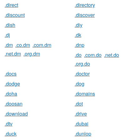
.direct
.directory
.discount
.discover
.dish
.diy
.dj
.dk
.dm
.co.dm
.com.dm
.dnp
.net.dm
.org.dm
.do
.com.do
.net.do
.org.do
.docs
.doctor
.dodge
.dog
.doha
.domains
.doosan
.dot
.download
.drive
.dtv
.dubai
.duck
.dunlop