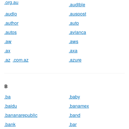
.org.au
.audible
.audio
.auspost
.author
.auto
.autos
.avianca
.aw
.aws
.ax
.axa
.az
.com.az
.azure
B
.ba
.baby
.baidu
.banamex
.bananarepublic
.band
.bank
.bar