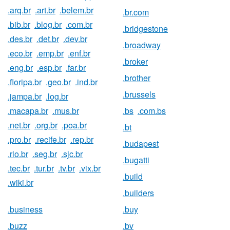
.arq.br
.art.br
.belem.br
.br.com
.bib.br
.blog.br
.com.br
.bridgestone
.des.br
.det.br
.dev.br
.broadway
.eco.br
.emp.br
.enf.br
.broker
.eng.br
.esp.br
.far.br
.brother
.floripa.br
.geo.br
.ind.br
.brussels
.jampa.br
.log.br
.macapa.br
.mus.br
.bs
.com.bs
.net.br
.org.br
.poa.br
.bt
.pro.br
.recife.br
.rep.br
.budapest
.rio.br
.seg.br
.sjc.br
.bugatti
.tec.br
.tur.br
.tv.br
.vix.br
.build
.wiki.br
.builders
.business
.buy
.buzz
.bv