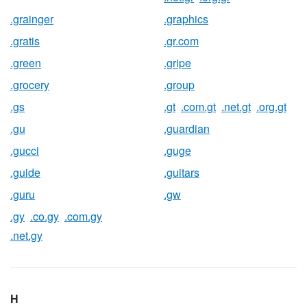
.grainger
.graphics
.gratis
.gr.com
.green
.gripe
.grocery
.group
.gs
.gt
.com.gt
.net.gt
.org.gt
.gu
.guardian
.gucci
.guge
.guide
.guitars
.guru
.gw
.gy
.co.gy
.com.gy
.net.gy
H