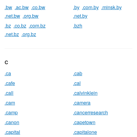
.bw
.ac.bw
.co.bw
.by
.com.by
.minsk.by
.net.bw
.org.bw
.net.by
.bz
.co.bz
.com.bz
.bzh
.net.bz
.org.bz
C
.ca
.cab
.cafe
.cal
.call
.calvinklein
.cam
.camera
.camp
.cancerresearch
.canon
.capetown
.capital
.capitalone