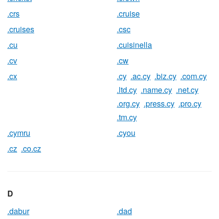
.crs
.cruise
.cruises
.csc
.cu
.cuisinella
.cv
.cw
.cx
.cy
.ac.cy
.biz.cy
.com.cy
.ltd.cy
.name.cy
.net.cy
.org.cy
.press.cy
.pro.cy
.tm.cy
.cymru
.cyou
.cz
.co.cz
D
.dabur
.dad