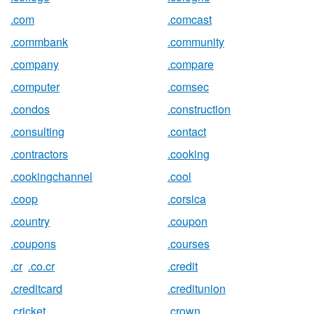
.com
.comcast
.commbank
.community
.company
.compare
.computer
.comsec
.condos
.construction
.consulting
.contact
.contractors
.cooking
.cookingchannel
.cool
.coop
.corsica
.country
.coupon
.coupons
.courses
.cr
.co.cr
.credit
.creditcard
.creditunion
.cricket
.crown