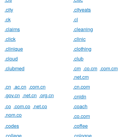
.city
.cityeats
.ck
.cl
.claims
.cleaning
.click
.clinic
.clinique
.clothing
.cloud
.club
.clubmed
.cm
.co.cm
.com.cm
.net.cm
.cn
.ac.cn
.com.cn
.cn.com
.gov.cn
.net.cn
.org.cn
.cnidn
.co
.com.co
.net.co
.coach
.nom.co
.co.com
.codes
.coffee
.college
.cologne