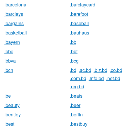
.barcelona
.barclaycard
.barclays
.barefoot
.bargains
.baseball
.basketball
.bauhaus
.bayern
.bb
.bbc
.bbt
.bbva
.bcg
.bcn
.bd
.ac.bd
.biz.bd
.co.bd
.com.bd
.info.bd
.net.bd
.org.bd
.be
.beats
.beauty
.beer
.bentley
.berlin
.best
.bestbuy