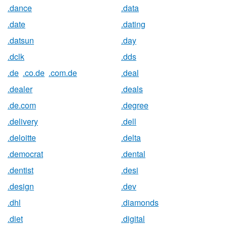
.dance
.data
.date
.dating
.datsun
.day
.dclk
.dds
.de
.co.de
.com.de
.deal
.dealer
.deals
.de.com
.degree
.delivery
.dell
.deloitte
.delta
.democrat
.dental
.dentist
.desi
.design
.dev
.dhl
.diamonds
.diet
.digital