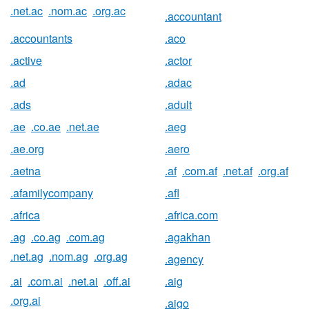
.net.ac
.nom.ac
.org.ac
.accountant
.accountants
.aco
.active
.actor
.ad
.adac
.ads
.adult
.ae
.co.ae
.net.ae
.aeg
.ae.org
.aero
.aetna
.af
.com.af
.net.af
.org.af
.afamilycompany
.afl
.africa
.africa.com
.ag
.co.ag
.com.ag
.agakhan
.net.ag
.nom.ag
.org.ag
.agency
.ai
.com.ai
.net.ai
.off.ai
.aig
.org.ai
.aigo