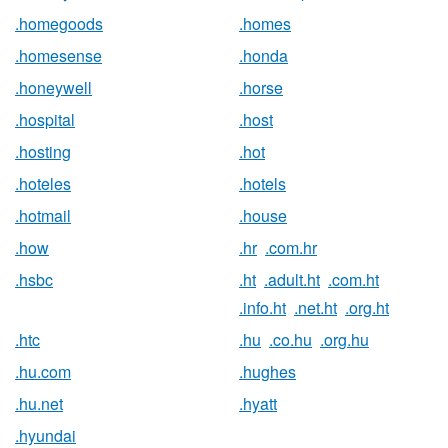
.homegoods
.homes
.homesense
.honda
.honeywell
.horse
.hospital
.host
.hosting
.hot
.hoteles
.hotels
.hotmail
.house
.how
.hr
.com.hr
.hsbc
.ht
.adult.ht
.com.ht
.info.ht
.net.ht
.org.ht
.htc
.hu
.co.hu
.org.hu
.hu.com
.hughes
.hu.net
.hyatt
.hyundai