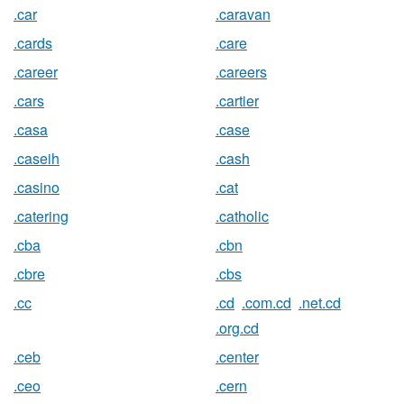
.car
.caravan
.cards
.care
.career
.careers
.cars
.cartier
.casa
.case
.caseih
.cash
.casino
.cat
.catering
.catholic
.cba
.cbn
.cbre
.cbs
.cc
.cd
.com.cd
.net.cd
.org.cd
.ceb
.center
.ceo
.cern