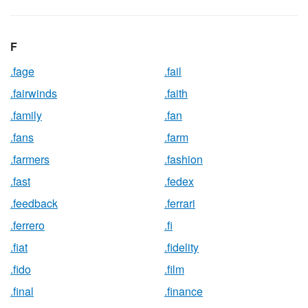
F
.fage
.fail
.fairwinds
.faith
.family
.fan
.fans
.farm
.farmers
.fashion
.fast
.fedex
.feedback
.ferrari
.ferrero
.fi
.fiat
.fidelity
.fido
.film
.final
.finance