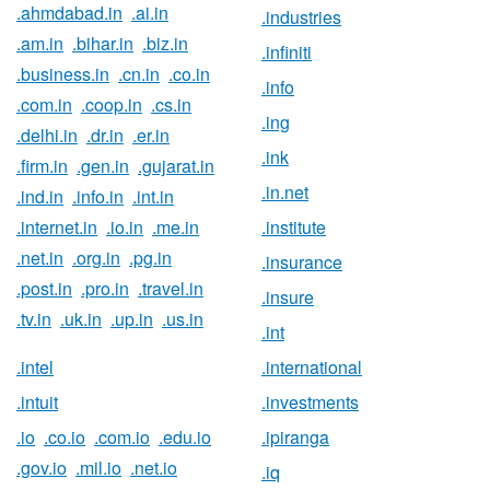
.ahmdabad.in
.ai.in
.industries
.am.in
.bihar.in
.biz.in
.infiniti
.business.in
.cn.in
.co.in
.info
.com.in
.coop.in
.cs.in
.ing
.delhi.in
.dr.in
.er.in
.ink
.firm.in
.gen.in
.gujarat.in
.in.net
.ind.in
.info.in
.int.in
.internet.in
.io.in
.me.in
.institute
.net.in
.org.in
.pg.in
.insurance
.post.in
.pro.in
.travel.in
.insure
.tv.in
.uk.in
.up.in
.us.in
.int
.intel
.international
.intuit
.investments
.io
.co.io
.com.io
.edu.io
.ipiranga
.gov.io
.mil.io
.net.io
.iq