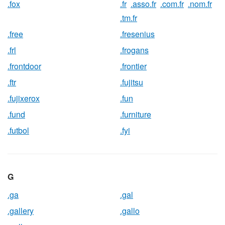
.fox
.fr
.asso.fr
.com.fr
.nom.fr
.tm.fr
.free
.fresenius
.frl
.frogans
.frontdoor
.frontier
.ftr
.fujitsu
.fujixerox
.fun
.fund
.furniture
.futbol
.fyi
G
.ga
.gal
.gallery
.gallo