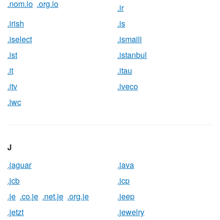
.nom.io
.org.io
.ir
.irish
.is
.iselect
.ismaili
.ist
.istanbul
.it
.itau
.itv
.iveco
.iwc
J
.jaguar
.java
.jcb
.jcp
.je
.co.je
.net.je
.org.je
.jeep
.jetzt
.jewelry