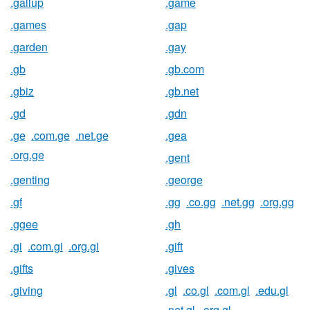
.gallup
.game
.games
.gap
.garden
.gay
.gb
.gb.com
.gbiz
.gb.net
.gd
.gdn
.ge
.com.ge
.net.ge
.gea
.org.ge
.gent
.genting
.george
.gf
.gg
.co.gg
.net.gg
.org.gg
.ggee
.gh
.gi
.com.gi
.org.gi
.gift
.gifts
.gives
.giving
.gl
.co.gl
.com.gl
.edu.gl
.net.gl
.org.gl