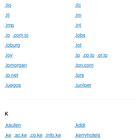
.jio
.jlc
.jll
.jm
.jmp
.jnj
.jo
.com.jo
.jobs
.joburg
.jot
.joy
.jp
.co.jp
.or.jp
.jpmorgan
.jpn.com
.jp.net
.jprs
.juegos
.juniper
K
.kaufen
.kddi
.ke
.ac.ke
.co.ke
.info.ke
.kerryhotels