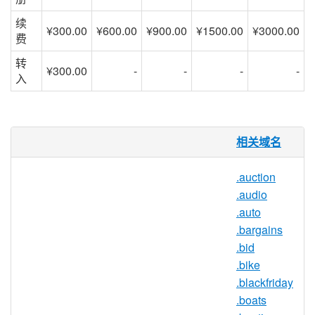
续
¥300.00
¥600.00
¥900.00
¥1500.00
¥3000.00
费
转
¥300.00
-
-
-
-
入
.luxury 域名
相关域名
没有什么事情像生活在奢侈品的圈子里，对
.auction
于那些专注于对待顾客的企业，如贵宾，痴
.audio
迷于生活中的美好事物的个人，或任何网
.auto
站，出版物或设计师提供关于如何看起来豪
.bargains
华 少，.LUXURY 是完美的
.bid
TLD。.LUXURY 可以为任何目的由任何个
.bike
人，团体或企业注册，使其成为灵活，独
.blackfriday
特，针对特定领域的顶级域名（TLD），易
.boats
于向广大互联网用户群销售。