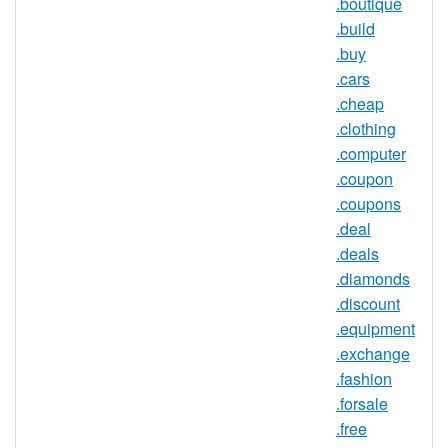
.boutique
.build
.buy
.luxury 注册机构信息
.cars
.cheap
TLD 类型：新通用顶级域名
.clothing
注册机构：Luxury Partners
.computer
.coupon
.coupons
.luxury 域名信息
.deal
.deals
TLD 类型
nTLD
.diamonds
最小长度
2 个字符
.discount
最大长度
63 个字符
.equipment
.exchange
最小注册期
1 年
.fashion
限
.forsale
最大注册期
10 年
.free
限