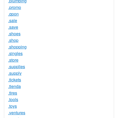
.plumbing
.promo
.qpon
.sale
.save
.shoes
.shop
.shopping
.singles
.store
.supplies
.supply
.tickets
.tienda
.tires
.tools
.toys
.ventures