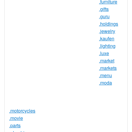
.furniture
IDN 支持
否
.gifts
.guru
WHOIS 隐私
是
.holdings
服务可用
.jewelry
DNSSEC 支
否
.kaufen
持
.lighting
实时注册
是
.luxe
.market
注册限制
无
.markets
需要文件证
.menu
否
明
.moda
提供信托代
否
理服务
.motorcycles
.movie
.parts