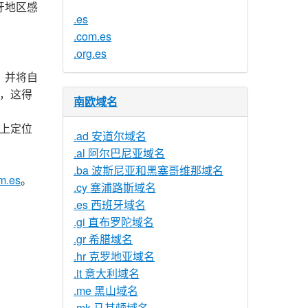
班牙地区感
.es
.com.es
.org.es
，并将自
象，这得
南欧域名
络上定位
.ad 安道尔域名
.al 阿尔巴尼亚域名
.ba 波斯尼亚和黑塞哥维那域名
m.es
。
.cy 塞浦路斯域名
.es 西班牙域名
.gi 直布罗陀域名
.gr 希腊域名
.hr 克罗地亚域名
.it 意大利域名
.me 黑山域名
.mk 马其顿域名