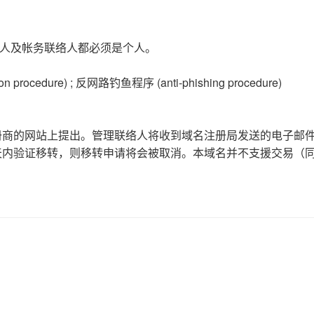
联络人及帐务联络人都必须是个人。
rocedure) ; 反网路钓鱼程序 (anti-phishing procedure)
册商的网站上提出。管理联络人将收到域名注册局发送的电子邮
10 天内验证移转，则移转申请将会被取消。本域名并不支援交易（