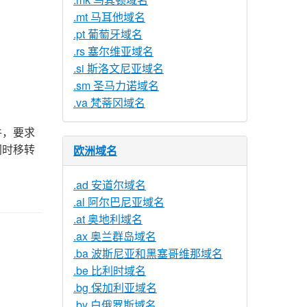
.mt 马耳他域名
.pt 葡萄牙域名
.rs 塞尔维亚域名
.si 斯洛文尼亚域名
.sm 圣马力诺域名
.va 梵蒂冈域名
件，要求
同时移转
欧洲域名
.ad 安道尔域名
.al 阿尔巴尼亚域名
.at 奥地利域名
.ax 奥兰群岛域名
.ba 波斯尼亚和黑塞哥维那域名
.be 比利时域名
.bg 保加利亚域名
.by 白俄罗斯域名