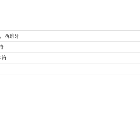
LD，西班牙
符
字符