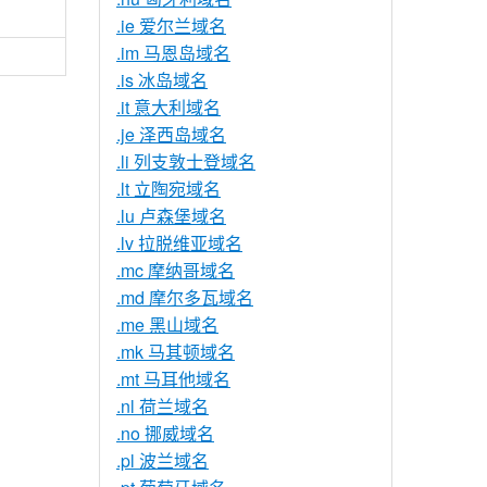
.ie 爱尔兰域名
.im 马恩岛域名
.is 冰岛域名
.it 意大利域名
.je 泽西岛域名
.li 列支敦士登域名
.lt 立陶宛域名
.lu 卢森堡域名
.lv 拉脱维亚域名
.mc 摩纳哥域名
.md 摩尔多瓦域名
.me 黑山域名
.mk 马其顿域名
.mt 马耳他域名
.nl 荷兰域名
.no 挪威域名
.pl 波兰域名