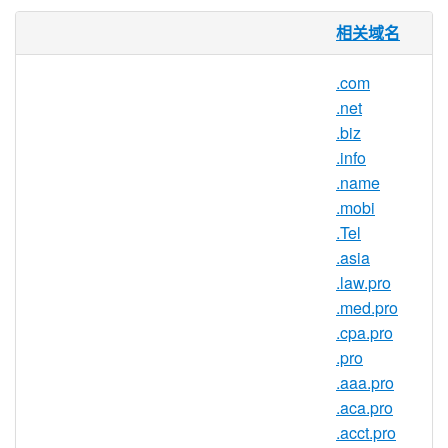
.ORG 域名
是国际最广泛流行的通
相关域名
用域名
.com
“org” 是英文 “organization（组织）”org 域
.net
名 的缩写，在创立时主要供不属于当时其
.biz
他5个通用顶级域类型的组织使用，例如非
.info
营利机构、国际组织等。现无任何限制，它
.name
和顶级域 “
.com
” 一样可以用于任何场合,包
.mobi
括盈利的和非盈利的组织、机构、团体等,
.Tel
任何个人和组织都可以自由注册、使用。
.asia
您购买了吗？
.law.pro
提高企业知名度。推进事业发展。激励
.med.pro
大家给予支持。
.cpa.pro
.pro
有了 .ORG 域名，您的组织便与具备品牌信
.aaa.pro
任和诚信的成熟品牌紧密挂钩了。作为首批
.aca.pro
顶级域名 (TLD) 之一，
.ORG 域名
成为了致
.acct.pro
力于服务公共利益的组织的注册首选。如