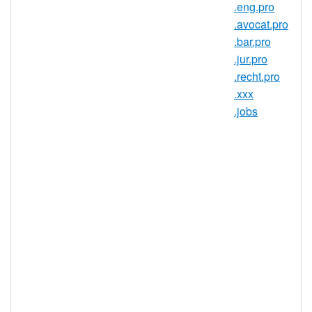
.eng.pro
今，.ORG 被公认为互联网上最值得信赖的
.avocat.pro
域名之一。
.bar.pro
如果您的组织属于非商业实体（非营利组
.jur.pro
织、基金会、文化机构、宗教组织等），则
.recht.pro
人们期望在 .ORG 社区上找到您。但是，商
.xxx
业企业也同样可以受益于该域名；.ORG 域
.jobs
名不仅可以为慈善机构建立可信度，还可以
保护您的品牌。
.ORG 域名
可发挥什么作用？
获得客户的信任。.ORG 代表信誉。
人们往往将该域名与慈善机构和其他
非营利机构相联系。
提供有价值的善意信息。.ORG 网站
以包含有价值的公正信息而著称。
改善融资。拥有 .ORG 域名后缀的网
站被认为是在线融资的最好途径。
帮助您定位客户：绝大多数互联网用