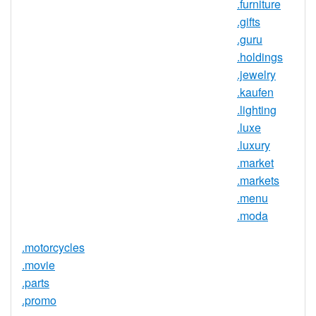
IDN 支持
否
.furniture
.gifts
WHOIS 隐私
是
.guru
服务可用
.holdings
DNSSEC 支
否
.jewelry
持
.kaufen
实时注册
是
.lighting
.luxe
注册限制
无
.luxury
需要文件证
.market
否
明
.markets
提供信托代
.menu
否
理服务
.moda
.motorcycles
.movie
.parts
.promo