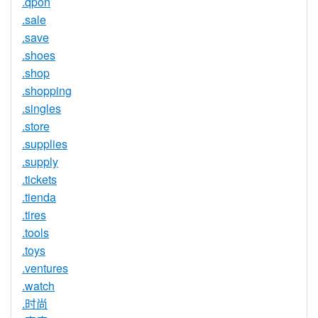
.qpon
.sale
.save
.shoes
.shop
.shopping
.singles
.store
.supplies
.supply
.tickets
.tienda
.tires
.tools
.toys
.ventures
.watch
.时尚