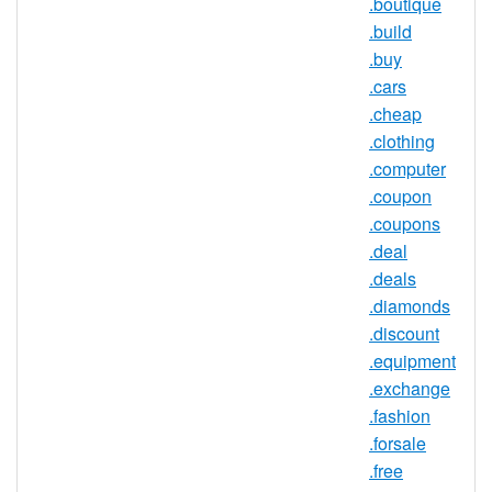
.boutique
.build
.plumbing 注册机构信息
.buy
.cars
TLD 类型：新通用顶级域名
.cheap
注册机构：Donuts
.clothing
.computer
.coupon
.plumbing 域名信息
.coupons
.deal
TLD 类型
nTLD
.deals
最小长度
2 个字符
.diamonds
最大长度
63 个字符
.discount
.equipment
最小注册期
1 年
.exchange
限
.fashion
最大注册期
10 年
.forsale
限
.free