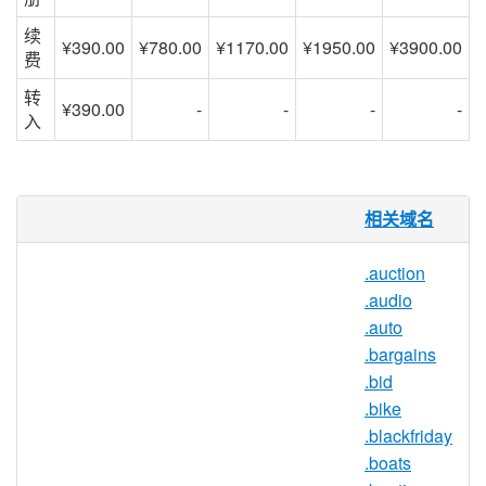
续
¥390.00
¥780.00
¥1170.00
¥1950.00
¥3900.00
费
转
¥390.00
-
-
-
-
入
.plumbing 域名
相关域名
大多数人依靠口碑找管道工，但是当客户没
.auction
有可靠的推荐人时，他们就会转向下一个互
.audio
联网。 拥有一个易于查找，可信和可用的
.auto
网站，通过提供强有力的联络点来增加网络
.bargains
和业务增长。.PLUMBING 是用于此目的的
.bid
完美 TLD，因为它通过通用域名空间连接
.bike
管道工，为域名添加可识别的标题，并有助
.blackfriday
于定义行业的利基。
.boats