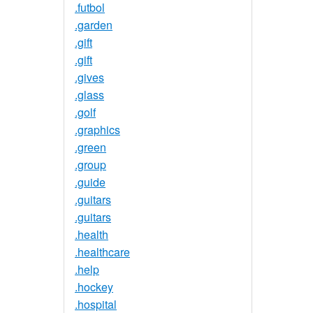
.futbol
.garden
.gift
.gift
.gives
.glass
.golf
.graphics
.green
.group
.guide
.guitars
.guitars
.health
.healthcare
.help
.hockey
.hospital