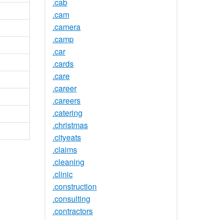
.cab
.cam
.camera
.camp
.car
.cards
.care
.career
.careers
.catering
.christmas
.cityeats
.claims
.cleaning
.clinic
.construction
.consulting
.contractors