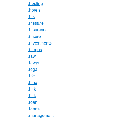
.hosting
.hotels
.ink
.institute
.insurance
.insure
.investments
.juegos
.law
.lawyer
.legal
.life
.limo
.link
.link
.loan
.loans
.management