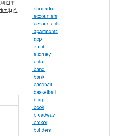
个利润丰
.abogado
油墨制造
.accountant
.accountants
.apartments
.app
.archi
.attorney
.auto
.band
.bank
.baseball
.basketball
.blog
.book
.broadway
.broker
.builders