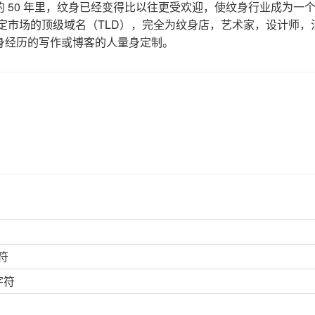
 50 年里，纹身已经变得比以往更受欢迎，使纹身行业成为一
对特定市场的顶级域名（TLD），完全为纹身店，艺术家，设计师，
身经历的写作或博客的人量身定制。
符
字符