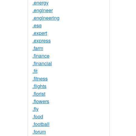
.energy
.engineer
.engineering
.esq
.expert
.express
.farm
.finance
.financial
.fit
.fitness
.flights
.florist
.flowers
.fly
.food
.football
.forum