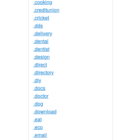
.cooking
.creditunion
.cricket
.dds
.delivery
.dental
.dentist
.design
.direct
.directory
.diy
.docs
.doctor
.dog
.download
.eat
.eco
.email