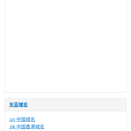
是
服务可用
DNSSEC 支
是
持
实时注册
是
注册限制
无
需要文件证
否
明
提供信托代
否
理服务
东亚域名
.cn 中国域名
.hk 中国香港域名