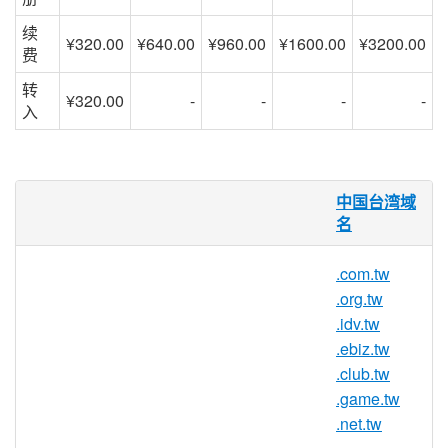
续
¥320.00
¥640.00
¥960.00
¥1600.00
¥3200.00
费
转
¥320.00
-
-
-
-
入
.TW 域名
中国台湾域
名
.TW 国家/地区代码顶级域名 (ccTLD) 是代
表中国台湾地区的一个域名后缀。
.com.tw
台湾 .
tw
/ .
com.tw
/ .
idv.tw
/ .
club.tw
/
.org.tw
.
ebiz.tw
/ .
game.tw
域名注册须符合以下条
.idv.tw
件：
.ebiz.tw
.club.tw
台湾 .tw 域名注册须符合以下条件：
.game.tw
.net.tw
.
com.tw
— 用于商业实体，注册人必须是合