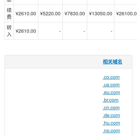
续
¥2610.00
¥5220.00
¥7830.00
¥13050.00
¥26100.0
费
转
¥2610.00
-
-
-
入
.za.com 域名
相关域名
亚洲注册很高兴为 .za.com 域名提供域名注
.co.com
册服务给公众。赶快通过我们，亚洲最专业
.us.com
的备受信赖的域名注册商注册您的 .za.com
.eu.com
域名吧！
.br.com
.cn.com
.de.com
.za.com 注册机构信息
.hu.com
.no.com
TLD 类型：二级域名