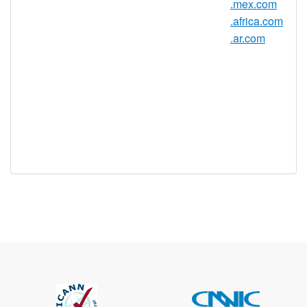
是
.mex.com
持
.africa.com
实时注册
是
.ar.com
注册限制
无
需要文件证
否
明
提供信托代
否
理服务