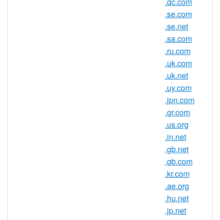
.qc.com
注册机构：CentralNic Ltd.
.se.com
.se.net
.sa.com
.za.com 域名信息
.ru.com
.uk.com
TLD 类型
SLD
.uk.net
最小长度
2 个字符
.uy.com
最大长度
63 个字符
.jpn.com
.gr.com
最小注册期
1 年
.us.org
限
.in.net
最大注册期
10 年
.gb.net
限
.gb.com
IDN 支持
否
.kr.com
.ae.org
WHOIS 隐私
是
.hu.net
服务可用
.jp.net
DNSSEC 支