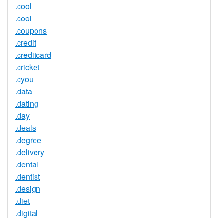
.cool
.cool
.coupons
.credit
.creditcard
.cricket
.cyou
.data
.dating
.day
.deals
.degree
.delivery
.dental
.dentist
.design
.diet
.digital