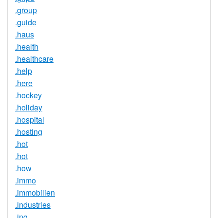
.group
.guide
.haus
.health
.healthcare
.help
.here
.hockey
.holiday
.hospital
.hosting
.hot
.hot
.how
.immo
.immobilien
.industries
.ing