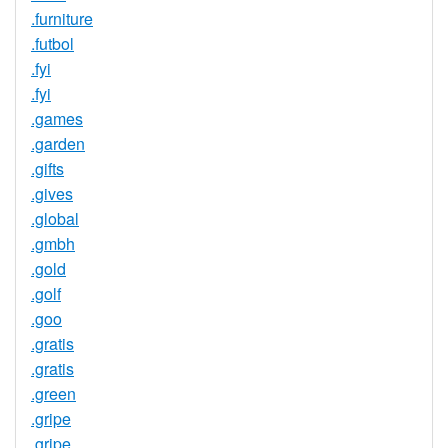
.furniture
.futbol
.fyi
.fyi
.games
.garden
.gifts
.gives
.global
.gmbh
.gold
.golf
.goo
.gratis
.gratis
.green
.gripe
.gripe