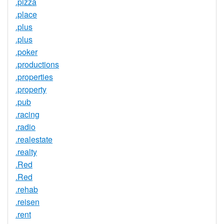
.pizza
.place
.plus
.plus
.poker
.productions
.properties
.property
.pub
.racing
.radio
.realestate
.realty
.Red
.Red
.rehab
.reisen
.rent