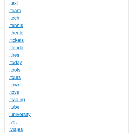
.taxi
.team
.tech
.tennis
.theater
.tickets
.tienda
.tires
.today
.tools
.tours
.town
.toys
.trading
.tube
.university
.vet
.viajes