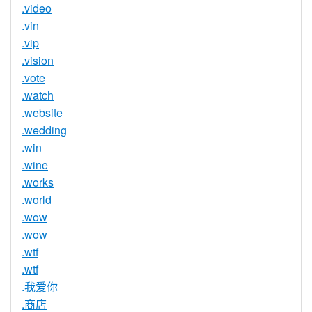
.video
.vin
.vip
.vision
.vote
.watch
.website
.wedding
.win
.wine
.works
.world
.wow
.wow
.wtf
.wtf
.我爱你
.商店