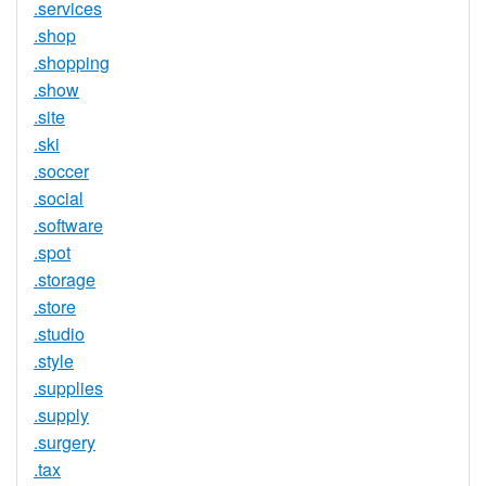
.services
.shop
.shopping
.show
.site
.ski
.soccer
.social
.software
.spot
.storage
.store
.studio
.style
.supplies
.supply
.surgery
.tax