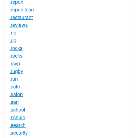
.report
.republican
.restaurant
.reviews
.rip
.rip
.rocks
.rocks
.rsvp
.rugby
.run
.sale
.salon
.sarl
.school
.schule
.search
.security