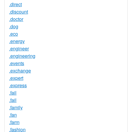
.direct
.discount
.doctor
.dog
.eco
.energy
.engineer
.engineering
.events
.exchange
.expert
.express
.fail
.fail
.family
.fan
.farm
.fashion