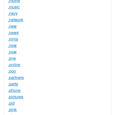
.movie
.music
.navy
.network
.new
.news
.ninja
.now
.now
.one
.online
.ooo
.partners
.parts
.phone
.pictures
.pid
.pink