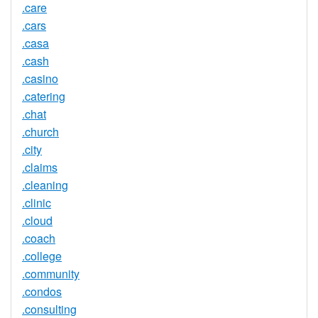
.care
.cars
.casa
.cash
.casino
.catering
.chat
.church
.city
.claims
.cleaning
.clinic
.cloud
.coach
.college
.community
.condos
.consulting