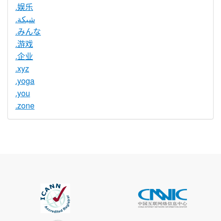
.娱乐
.شبكة
.みんな
.游戏
.企业
.xyz
.yoga
.you
.zone