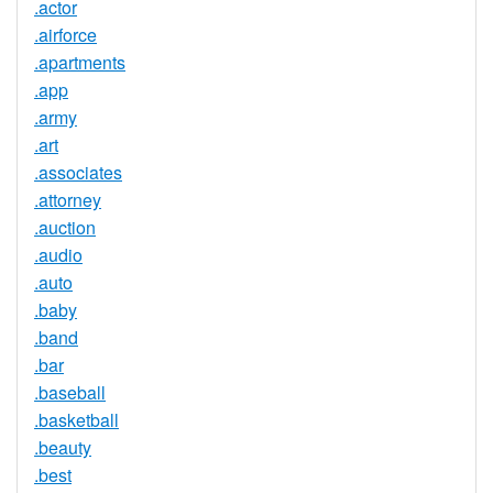
.actor
.airforce
.apartments
.app
.army
.art
.associates
.attorney
.auction
.audio
.auto
.baby
.band
.bar
.baseball
.basketball
.beauty
.best