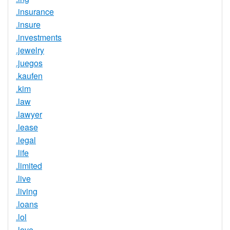
.insurance
.insure
.investments
.jewelry
.juegos
.kaufen
.kim
.law
.lawyer
.lease
.legal
.life
.limited
.live
.living
.loans
.lol
.love