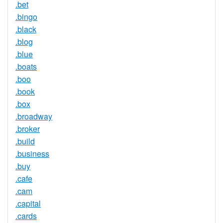
.bet
.bingo
.black
.blog
.blue
.boats
.boo
.book
.box
.broadway
.broker
.build
.business
.buy
.cafe
.cam
.capital
.cards