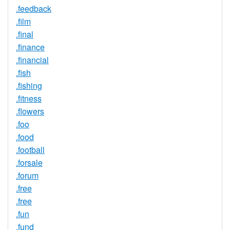
.feedback
.film
.final
.finance
.financial
.fish
.fishing
.fitness
.flowers
.foo
.food
.football
.forsale
.forum
.free
.free
.fun
.fund