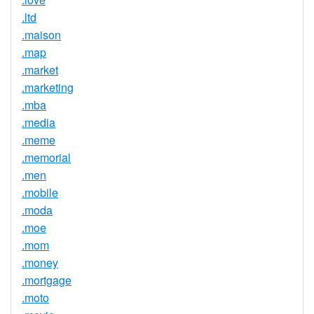
.ltd
.maison
.map
.market
.marketing
.mba
.media
.meme
.memorial
.men
.mobile
.moda
.moe
.mom
.money
.mortgage
.moto