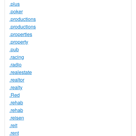
.plus
.poker
.productions
.productions
.properties
.property
.pub
.racing
.radio
.realestate
.realtor
.realty
.Red
.rehab
.rehab
.reisen
.reit
.rent