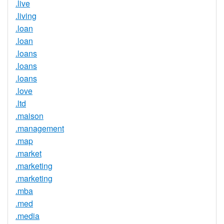
.live
.living
.loan
.loan
.loans
.loans
.loans
.love
.ltd
.maison
.management
.map
.market
.marketing
.marketing
.mba
.med
.media