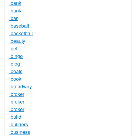
.bank
.bank
.bar
.baseball
.basketball
.beauty
.bet
.bingo
.blog
.boats
.book
.broadway
.broker
.broker
.broker
.build
.builders
.business