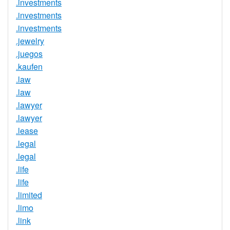
.investments
.investments
.investments
.jewelry
.juegos
.kaufen
.law
.law
.lawyer
.lawyer
.lease
.legal
.legal
.life
.life
.limited
.limo
.link