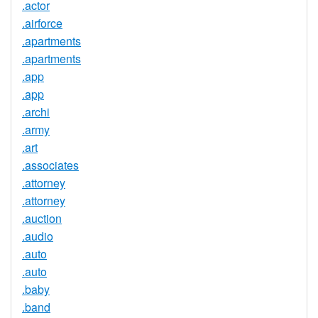
.actor
.airforce
.apartments
.apartments
.app
.app
.archi
.army
.art
.associates
.attorney
.attorney
.auction
.audio
.auto
.auto
.baby
.band