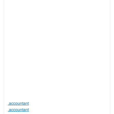
10 年
限
IDN 支持
否
WHOIS 隐私
是
服务可用
DNSSEC 支
否
持
实时注册
是
注册限制
无
需要文件证
否
明
提供信托代
否
理服务
.accountant
.accountant