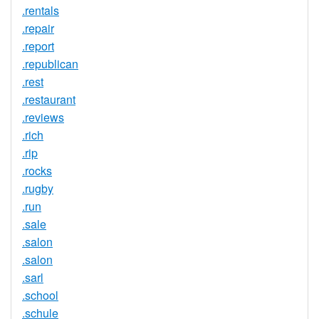
.rentals
.repair
.report
.republican
.rest
.restaurant
.reviews
.rich
.rip
.rocks
.rugby
.run
.sale
.salon
.salon
.sarl
.school
.schule