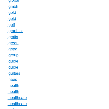
.global
.gmbh
.gold
.gold
.golf
.graphics
.gratis
.green
.gripe
.group
.guide
.guide
.guitars
.haus
.health
.health
.healthcare
.healthcare