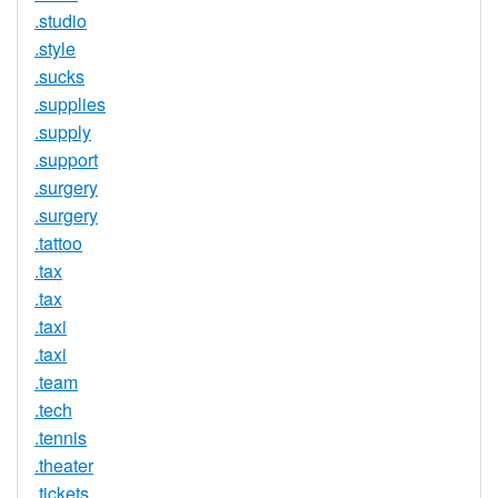
.studio
.style
.sucks
.supplies
.supply
.support
.surgery
.surgery
.tattoo
.tax
.tax
.taxi
.taxi
.team
.tech
.tennis
.theater
.tickets