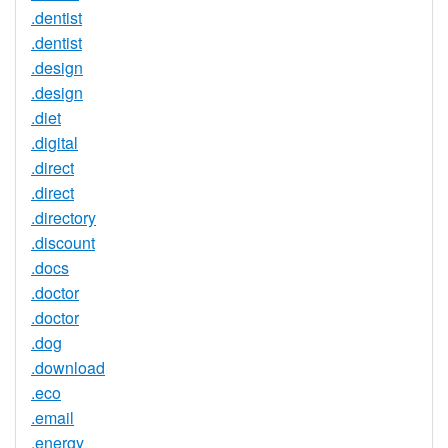
.dentist
.dentist
.design
.design
.diet
.digital
.direct
.direct
.directory
.discount
.docs
.doctor
.doctor
.dog
.download
.eco
.email
.energy