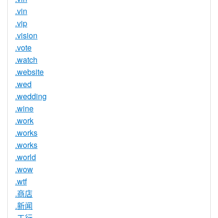
.vin
.vip
.vision
.vote
.watch
.website
.wed
.wedding
.wine
.work
.works
.works
.world
.wow
.wtf
.商店
.新闻
.工行