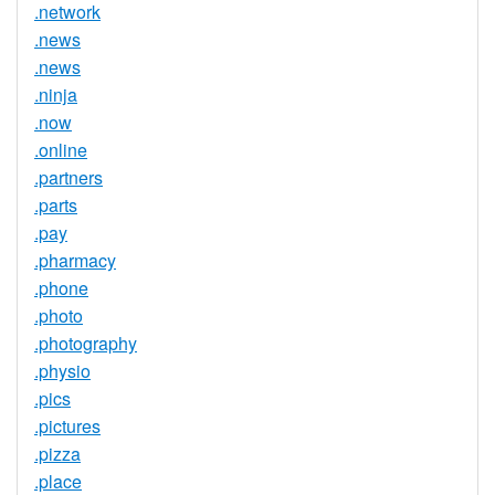
.network
.news
.news
.ninja
.now
.online
.partners
.parts
.pay
.pharmacy
.phone
.photo
.photography
.physio
.pics
.pictures
.pizza
.place