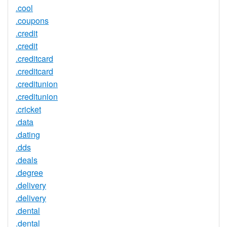
.cool
.coupons
.credit
.credit
.creditcard
.creditcard
.creditunion
.creditunion
.cricket
.data
.dating
.dds
.deals
.degree
.delivery
.delivery
.dental
.dental