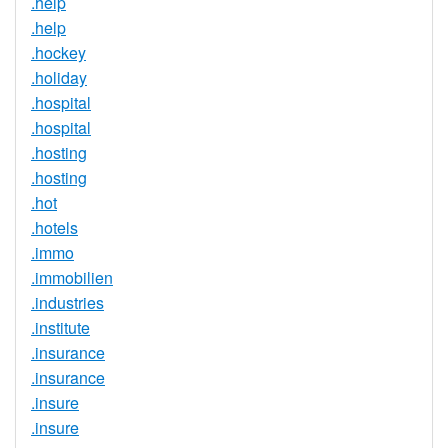
.help
.help
.hockey
.holiday
.hospital
.hospital
.hosting
.hosting
.hot
.hotels
.immo
.immobilien
.industries
.institute
.insurance
.insurance
.insure
.insure