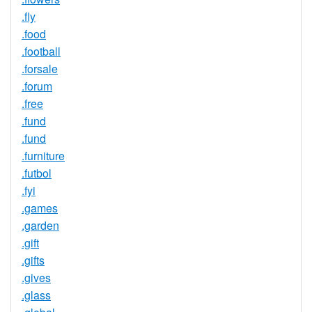
.fly
.food
.football
.forsale
.forum
.free
.fund
.fund
.furniture
.futbol
.fyi
.games
.garden
.gift
.gifts
.gives
.glass