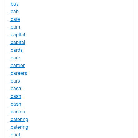
.buy
.cab
.cafe
.cam
.capital
.capital
.cards
.care
.career
.careers
.cars
.casa
.cash
.cash
.casino
.catering
.catering
.chat