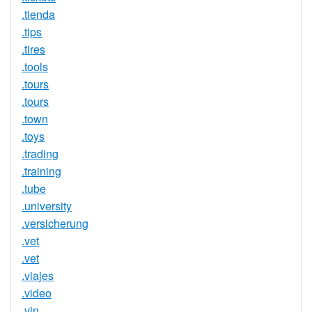
.tienda
.tips
.tires
.tools
.tours
.tours
.town
.toys
.trading
.training
.tube
.university
.versicherung
.vet
.vet
.viajes
.video
.vin