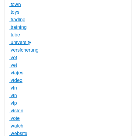
.town
.toys
.trading
.training
.tube
.university
.versicherung
.vet
.vet
.viajes
.video
.vin
.vin
.vip
.vision
.vote
.watch
.website