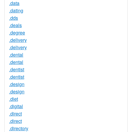
.data
.dating
.dds
.deals
.degree
.delivery
.delivery
.dental
.dental
.dentist
.dentist
.design
.design
.diet
.digital
.direct
.direct
.directory