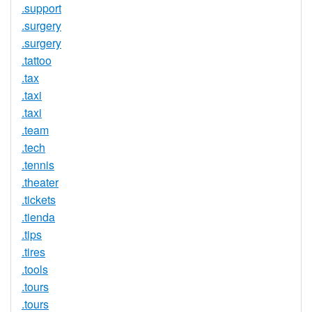
.support
.surgery
.surgery
.tattoo
.tax
.taxi
.taxi
.team
.tech
.tennis
.theater
.tickets
.tienda
.tips
.tires
.tools
.tours
.tours