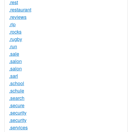
.rest
.restaurant
.reviews
.rip
.rocks
.rugby
.run
.sale
.salon
.salon
.sarl
.school
.schule
.search
.secure
.security
.security
.services