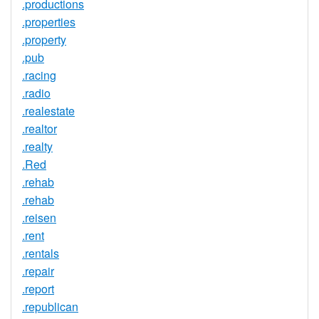
.productions
.properties
.property
.pub
.racing
.radio
.realestate
.realtor
.realty
.Red
.rehab
.rehab
.reisen
.rent
.rentals
.repair
.report
.republican