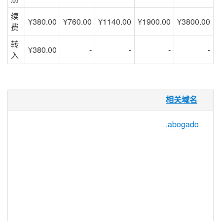
续
¥380.00
¥760.00
¥1140.00
¥1900.00
¥3800.00
费
转
¥380.00
-
-
-
-
入
.claims 域名
相关域名
消费者可以在网上找到任何类型的保险，他
.abogado
们可以直接在他们的移动设备和平板电脑上
申请，确认和存储保险证明。在提交索赔
时，.CLAIMS 域名通过为索赔提供一个直
观的命名空间来简化流程。.CLAIMS 域名
非常适合于任何保险公司，代理商，调节商
或报价来源，专门为客户提交和处理索
赔。.CLAIMS 域名可以由任何实体注册，
使其成为任何规模企业的可访问域扩展。