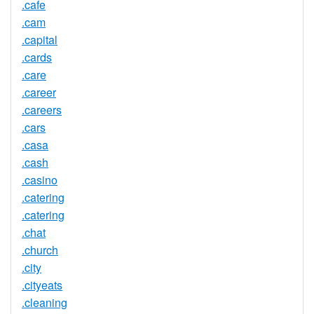
.cafe
.cam
.capital
.cards
.care
.career
.careers
.cars
.casa
.cash
.casino
.catering
.catering
.chat
.church
.city
.cityeats
.cleaning