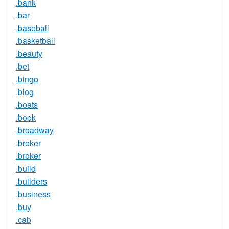
.bank
.bar
.baseball
.basketball
.beauty
.bet
.bingo
.blog
.boats
.book
.broadway
.broker
.broker
.build
.builders
.business
.buy
.cab