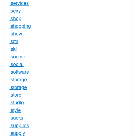
.services
.sexy
.shop
.shopping
.show
.site
.ski
.soccer
.social
.software
.storage
.storage
.store
.studio
.style
.sucks
.supplies
.supply