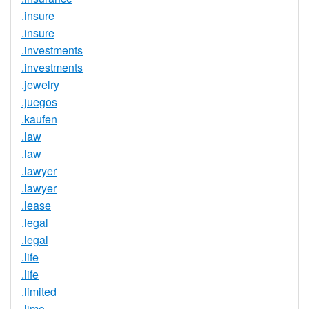
.insure
.insure
.investments
.investments
.jewelry
.juegos
.kaufen
.law
.law
.lawyer
.lawyer
.lease
.legal
.legal
.life
.life
.limited
.limo