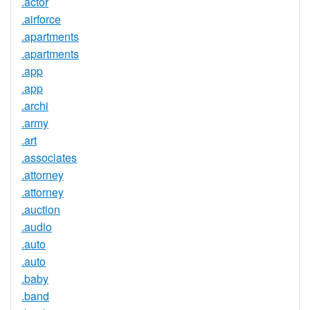
.actor
.airforce
.apartments
.apartments
.app
.app
.archi
.army
.art
.associates
.attorney
.attorney
.auction
.audio
.auto
.auto
.baby
.band