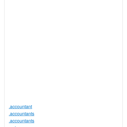
IDN 支持
否
WHOIS 隐私
是
服务可用
DNSSEC 支
否
持
实时注册
是
注册限制
无
需要文件证
否
明
提供信托代
否
理服务
.accountant
.accountants
.accountants