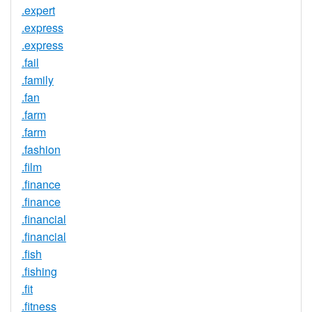
.expert
.express
.express
.fail
.family
.fan
.farm
.farm
.fashion
.film
.finance
.finance
.financial
.financial
.fish
.fishing
.fit
.fitness