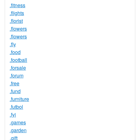
.fitness
.flights
.florist
.flowers
.flowers
.fly
.food
.football
.forsale
.forum
.free
.fund
.furniture
.futbol
.fyi
.games
.garden
.gift