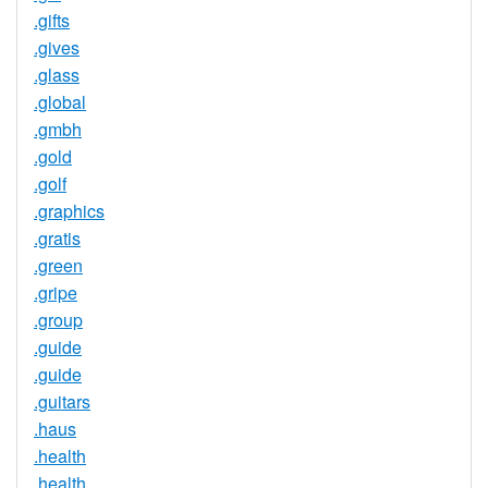
.gifts
.gives
.glass
.global
.gmbh
.gold
.golf
.graphics
.gratis
.green
.gripe
.group
.guide
.guide
.guitars
.haus
.health
.health