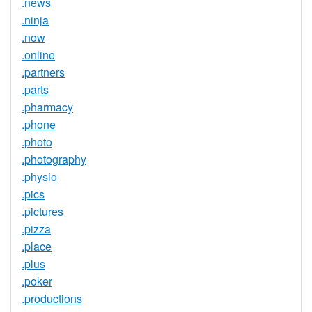
.news
.ninja
.now
.online
.partners
.parts
.pharmacy
.phone
.photo
.photography
.physio
.pics
.pictures
.pizza
.place
.plus
.poker
.productions