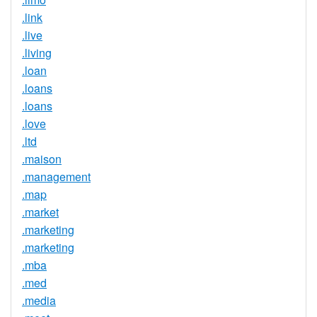
.link
.live
.living
.loan
.loans
.loans
.love
.ltd
.maison
.management
.map
.market
.marketing
.marketing
.mba
.med
.media