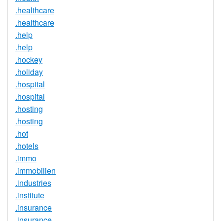
.healthcare
.healthcare
.help
.help
.hockey
.holiday
.hospital
.hospital
.hosting
.hosting
.hot
.hotels
.immo
.immobilien
.industries
.institute
.insurance
.insurance