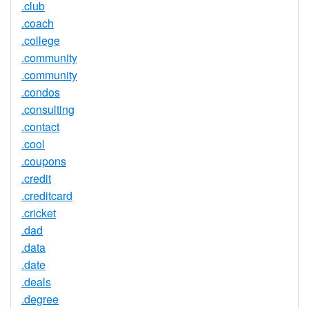
.club
.coach
.college
.community
.community
.condos
.consulting
.contact
.cool
.coupons
.credit
.creditcard
.cricket
.dad
.data
.date
.deals
.degree