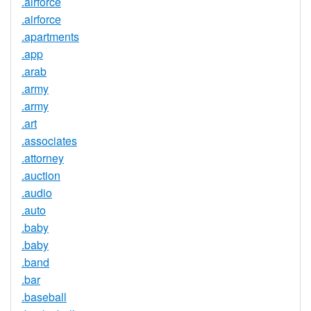
.airforce
.airforce
.apartments
.app
.arab
.army
.army
.art
.associates
.attorney
.auction
.audio
.auto
.baby
.baby
.band
.bar
.baseball