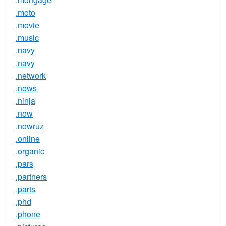
.moto
.movie
.music
.navy
.navy
.network
.news
.ninja
.now
.nowruz
.online
.organic
.pars
.partners
.parts
.phd
.phone