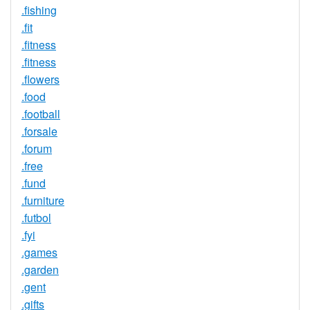
.fishing
.fit
.fitness
.fitness
.flowers
.food
.football
.forsale
.forum
.free
.fund
.furniture
.futbol
.fyi
.games
.garden
.gent
.gifts