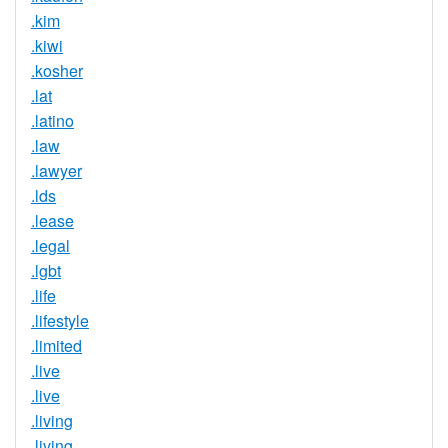
.kim
.kiwi
.kosher
.lat
.latino
.law
.lawyer
.lds
.lease
.legal
.lgbt
.life
.lifestyle
.limited
.live
.live
.living
.living