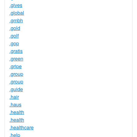
.gives
.global
.gmbh
.gold
.golf
.gop
.gratis
.green
.gripe
.group
.group
.guide
.hair
.haus
.health
.health
.healthcare
.help