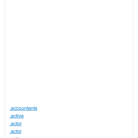
IDN 支持
否
WHOIS 隐私
是
服务可用
DNSSEC 支
否
持
实时注册
是
注册限制
无
需要文件证
否
明
提供信托代
否
理服务
.accountants
.active
.actor
.actor