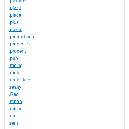
.pictures
.pizza
.place
.plus
.poker
.productions
.properties
.property
.pub
.racing
.radio
.realestate
.realty
.Red
.rehab
.reisen
.ren
.rent