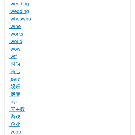
.wedding
.wedding
.whoswho
.wine
.works
.world
.wow
.wtf
.时尚
.商店
.дети
.娱乐
.健康
.рус
.天主教
.游戏
.企业
.yoga