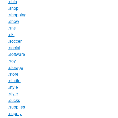
.shia
.shop
.shopping
.show
.site
.ski
.soccer
.social
.software
.soy
.storage
.store
.studio
.style
.style
.sucks
.supplies
.supply