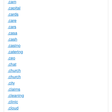
.cam
.capital
.cards
.care
.cars
.casa
.cash
.casino
.catering
.ceo
.chat
.church
.church
.city
.claims
.cleaning
.clinic
.cloud