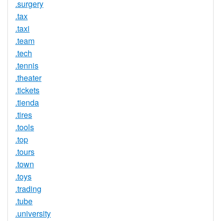
.surgery
.tax
.taxi
.team
.tech
.tennis
.theater
.tickets
.tienda
.tires
.tools
.top
.tours
.town
.toys
.trading
.tube
.university