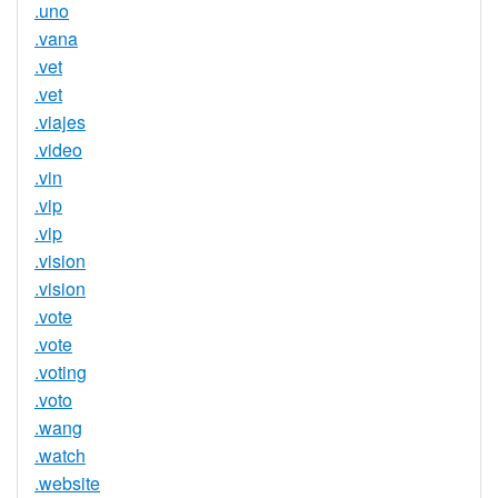
.uno
.vana
.vet
.vet
.viajes
.video
.vin
.vip
.vip
.vision
.vision
.vote
.vote
.voting
.voto
.wang
.watch
.website