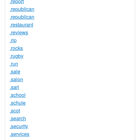
.report
.republican
.republican
.restaurant
.reviews
.rip
.rocks
.rugby
.run
.sale
.salon
.sarl
.school
.schule
.scot
.search
.security
.services