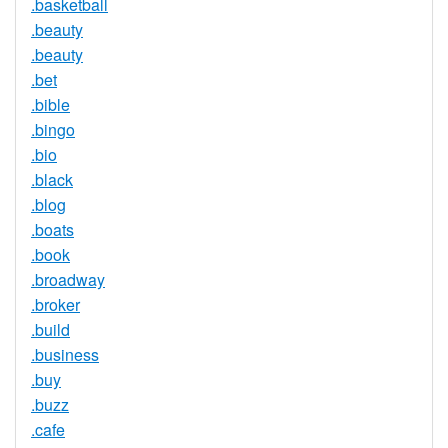
.basketball
.beauty
.beauty
.bet
.bible
.bingo
.bio
.black
.blog
.boats
.book
.broadway
.broker
.build
.business
.buy
.buzz
.cafe