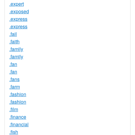
.expert
.exposed
.express
.express
.fail
.faith
.family
.family
.fan
.fan
.fans
.farm
.fashion
.fashion
.film
.finance
.financial
.fish