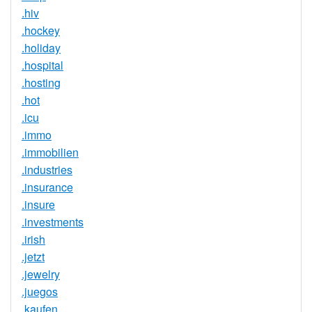
.hiv
.hockey
.holiday
.hospital
.hosting
.hot
.icu
.immo
.immobilien
.industries
.insurance
.insure
.investments
.irish
.jetzt
.jewelry
.juegos
.kaufen