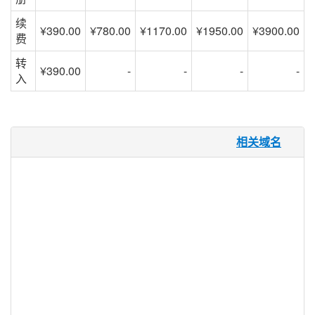
续
¥390.00
¥780.00
¥1170.00
¥1950.00
¥3900.00
费
转
¥390.00
-
-
-
-
入
.dating 域名
相关域名
约会网站迎合世界各地的人们，无论年龄，
文化，种族或宗教。 每个人都有一个交友
网站，.DATING 域名 TLD 为他们提供了一
个名字空间。然而，.DATING 域名不仅仅适
用于交友网站。这个扩展也可以用于博客谁
叙述他们的经验约会和使用各种婚介服务，
浪漫的场所和餐馆，以及任何人通过创建个
性化的在线约会配置文件与他人联系。