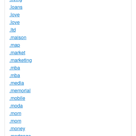
.loans
.love
.love
.ltd
.maison
.map
.market
.marketing
.mba
.mba
.media
.memorial
.mobile
.moda
.mom
.mom
.money
.mortgage