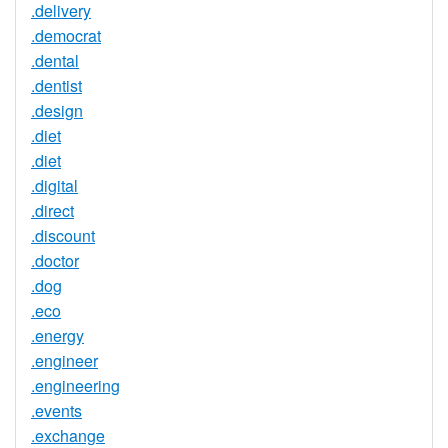
.delivery
.democrat
.dental
.dentist
.design
.diet
.diet
.digital
.direct
.discount
.doctor
.dog
.eco
.energy
.engineer
.engineering
.events
.exchange