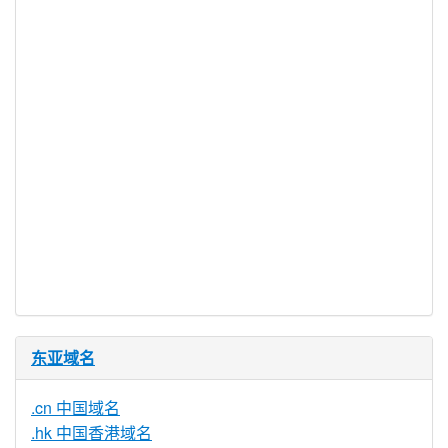
是
服务可用
DNSSEC 支
是
持
实时注册
是
注册限制
无
需要文件证
否
明
提供信托代
否
理服务
东亚域名
.cn 中国域名
.hk 中国香港域名