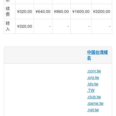
续
¥320.00
¥640.00
¥960.00
¥1600.00
¥3200.00
费
转
¥320.00
-
-
-
-
入
.ebiz.tw 域名
中国台湾域
名
.ebiz.tw 国家/地区代码顶级域名 (ccTLD) 是
代表中国台湾地区的一个域名后缀。
.com.tw
台湾 .
tw
/ .
com.tw
/ .
idv.tw
/ .
club.tw
/
.org.tw
.
ebiz.tw
/ .
game.tw
域名注册须符合以下条
.idv.tw
件：
.TW
.club.tw
台湾 .tw 域名注册须符合以下条件：
.game.tw
.net.tw
.
com.tw
— 用于商业实体，注册人必须是合