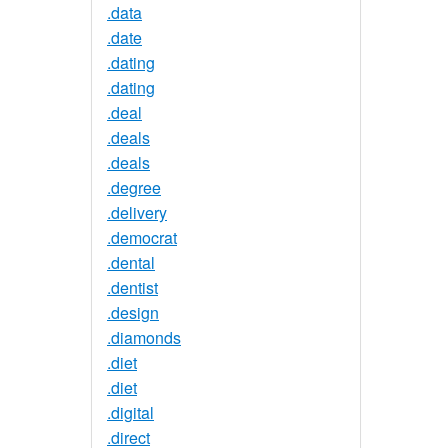
.data
.date
.dating
.dating
.deal
.deals
.deals
.degree
.delivery
.democrat
.dental
.dentist
.design
.diamonds
.diet
.diet
.digital
.direct