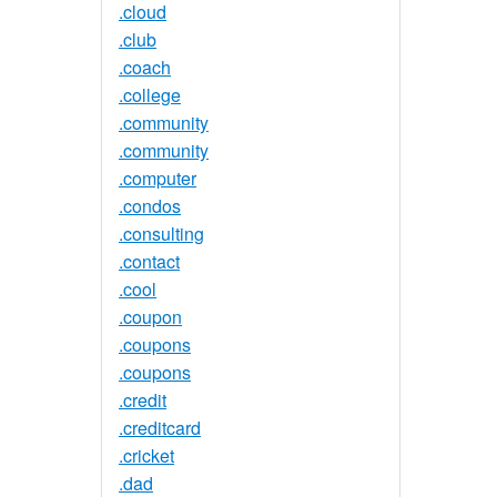
.cloud
.club
.coach
.college
.community
.community
.computer
.condos
.consulting
.contact
.cool
.coupon
.coupons
.coupons
.credit
.creditcard
.cricket
.dad