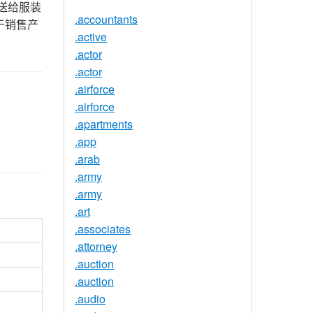
送给服装
.accountants
于销售产
.active
.actor
.actor
.airforce
.airforce
.apartments
.app
.arab
.army
.army
.art
.associates
.attorney
.auction
.auction
.audio