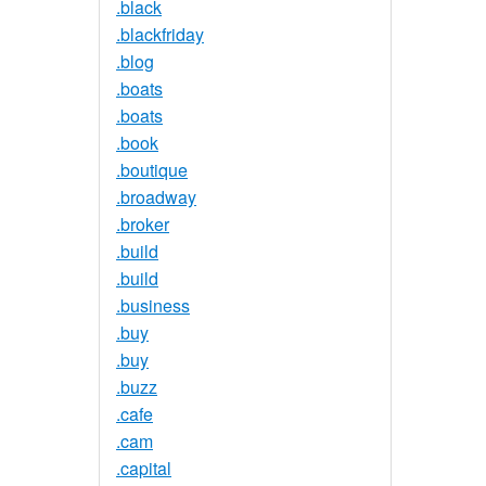
.black
.blackfriday
.blog
.boats
.boats
.book
.boutique
.broadway
.broker
.build
.build
.business
.buy
.buy
.buzz
.cafe
.cam
.capital