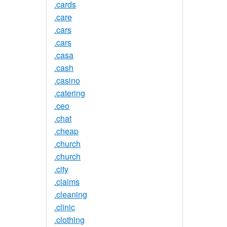
.cards
.care
.cars
.cars
.casa
.cash
.casino
.catering
.ceo
.chat
.cheap
.church
.church
.city
.claims
.cleaning
.clinic
.clothing