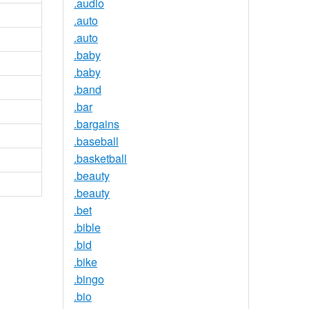
.audio
.auto
.auto
.baby
.baby
.band
.bar
.bargains
.baseball
.basketball
.beauty
.beauty
.bet
.bible
.bid
.bike
.bingo
.bio