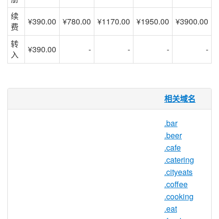
续
¥390.00
¥780.00
¥1170.00
¥1950.00
¥3900.00
费
转
¥390.00
-
-
-
-
入
.kitchen 域名
相关域名
厨房可以说是房子里最重要的房间，还有一
.bar
个广阔的市场。.KITCHEN 提供了一个与厨
.beer
房行业相关的名称空间，作为一个开放的注
.cafe
册管理机构，这个顶级域名（TLD）足够广
.catering
泛，包括与家庭和工业应用相关的所有厨房
.cityeats
设计，用品，改造和杂志。.KITCHEN 非常
.coffee
适合以家庭装修，烹饪和 DIY 项目为中心
.cooking
的博客，以及厨房供应零售商，改造承包商
.eat
和设计师组合的店面。