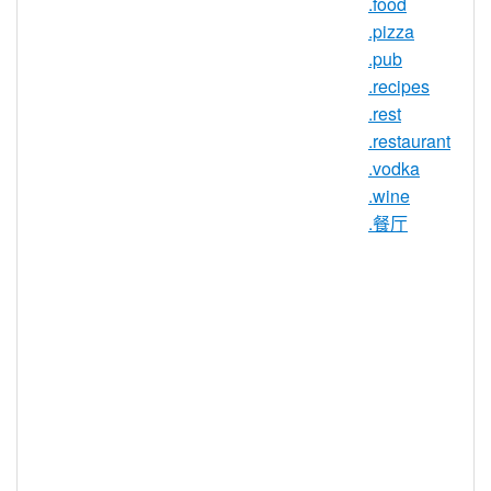
.food
.pizza
.pub
.kitchen 注册机构信息
.recipes
.rest
TLD 类型：新通用顶级域名
.restaurant
注册机构：Donuts
.vodka
.wine
.餐厅
.kitchen 域名信息
TLD 类型
nTLD
最小长度
2 个字符
最大长度
63 个字符
最小注册期
1 年
限
最大注册期
10 年
限