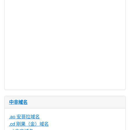
是
服务可用
DNSSEC 支
否
持
实时注册
是
注册限制
无
需要文件证
否
明
提供信托代
否
理服务
中非域名
.ao 安哥拉域名
.cd 刚果（金）域名