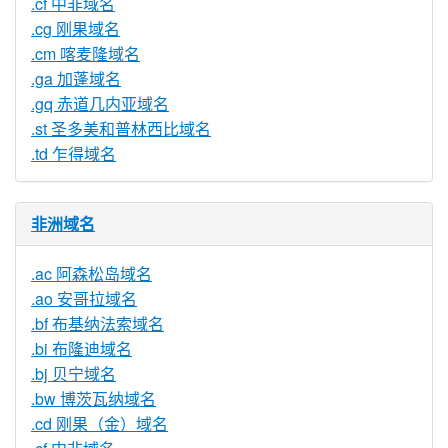
.cf 中非域名
.cg 刚果域名
.cm 喀麦隆域名
.ga 加蓬域名
.gq 赤道几内亚域名
.st 圣多美和普林西比域名
.td 乍得域名
非洲域名
.ac 阿森松岛域名
.ao 安哥拉域名
.bf 布基纳法索域名
.bi 布隆迪域名
.bj 贝宁域名
.bw 博茨瓦纳域名
.cd 刚果（金）域名