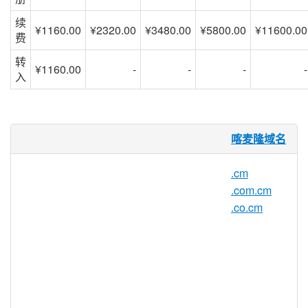
续
¥1160.00
¥2320.00
¥3480.00
¥5800.00
¥11600.00
费
转
¥1160.00
-
-
-
-
入
.net.cm 域名
喀麦隆域名
是因特网域名治理机构 ICANN 为喀
.cm
麦隆国家分配的顶级域名
.com.cm
（ccTLD），由于其外形酷似
.COM
.co.cm
域名与
.CN
域名而受欢迎。国内著名
的.net.cm域名注册查询曾谈到：注册
域名.net.cm，得富得贵得天下。目前
很多
.CN
域名被域名投资者拥有，而
net.cm域名还有很多的机会。
.net.cm 特指“传媒”含义，也可理解成