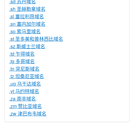
.sd 苏丹域名
.sh 圣赫勒拿域名
.sl 塞拉利昂域名
.sn 塞内加尔域名
.so 索马里域名
.st 圣多美和普林西比域名
.sz 斯威士兰域名
.td 乍得域名
.tg 多哥域名
.tn 突尼斯域名
.tz 坦桑尼亚域名
.ug 乌干达域名
.yt 马约特域名
.za 南非域名
.zm 赞比亚域名
.zw 津巴布韦域名