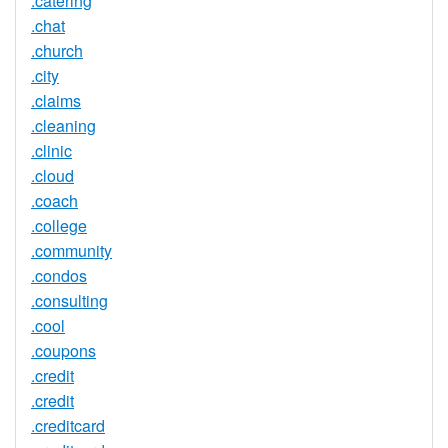
.catering
.chat
.church
.city
.claims
.cleaning
.clinic
.cloud
.coach
.college
.community
.condos
.consulting
.cool
.coupons
.credit
.credit
.creditcard