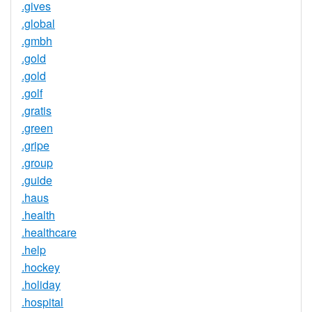
.gives
.global
.gmbh
.gold
.gold
.golf
.gratis
.green
.gripe
.group
.guide
.haus
.health
.healthcare
.help
.hockey
.holiday
.hospital