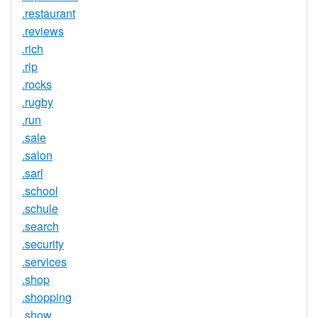
.restaurant
.reviews
.rich
.rip
.rocks
.rugby
.run
.sale
.salon
.sarl
.school
.schule
.search
.security
.services
.shop
.shopping
.show