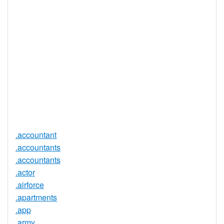
DNSSEC 支
否
持
实时注册
是
注册限制
无
需要文件证
否
明
提供信托代
否
理服务
.accountant
.accountants
.accountants
.actor
.airforce
.apartments
.app
.army