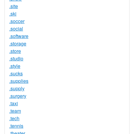
.site
.ski
.soccer
.social
.software
.storage
.store
.studio
.style
.sucks
.supplies
.supply
.surgery
.taxi
.team
.tech
.tennis
.theater