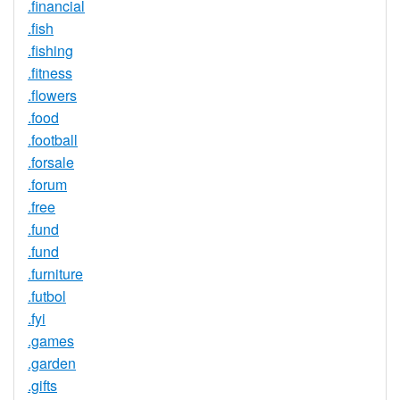
.financial
.fish
.fishing
.fitness
.flowers
.food
.football
.forsale
.forum
.free
.fund
.fund
.furniture
.futbol
.fyi
.games
.garden
.gifts