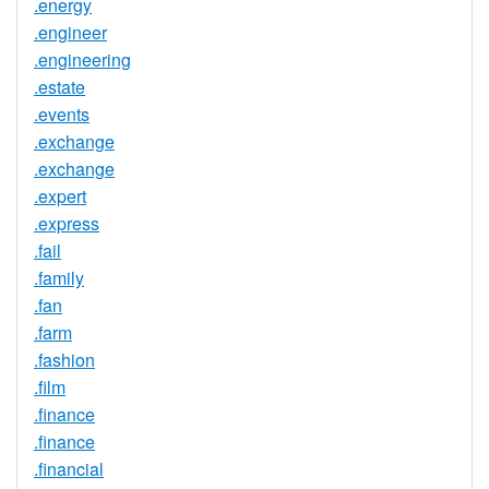
.energy
.engineer
.engineering
.estate
.events
.exchange
.exchange
.expert
.express
.fail
.family
.fan
.farm
.fashion
.film
.finance
.finance
.financial