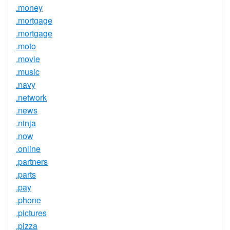
.money
.mortgage
.mortgage
.moto
.movie
.music
.navy
.network
.news
.ninja
.now
.online
.partners
.parts
.pay
.phone
.pictures
.pizza