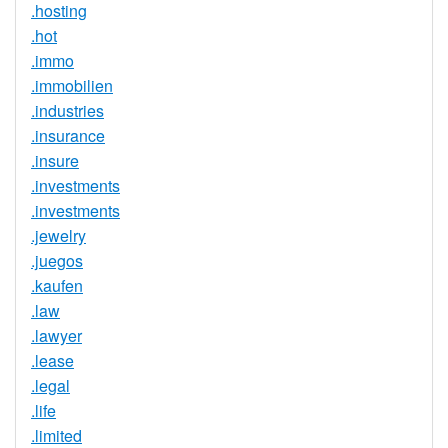
.hosting
.hot
.immo
.immobilien
.industries
.insurance
.insure
.investments
.investments
.jewelry
.juegos
.kaufen
.law
.lawyer
.lease
.legal
.life
.limited