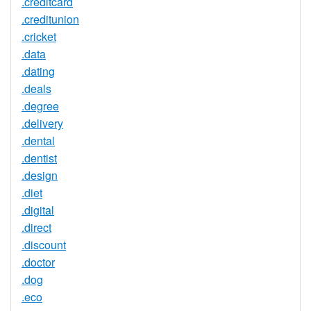
.creditcard
.creditunion
.cricket
.data
.dating
.deals
.degree
.delivery
.dental
.dentist
.design
.diet
.digital
.direct
.discount
.doctor
.dog
.eco