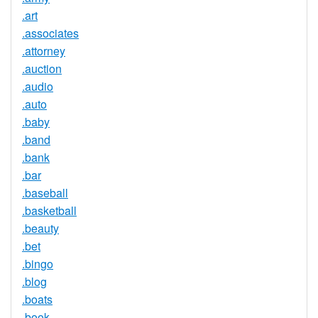
.art
.associates
.attorney
.auction
.audio
.auto
.baby
.band
.bank
.bar
.baseball
.basketball
.beauty
.bet
.bingo
.blog
.boats
.book