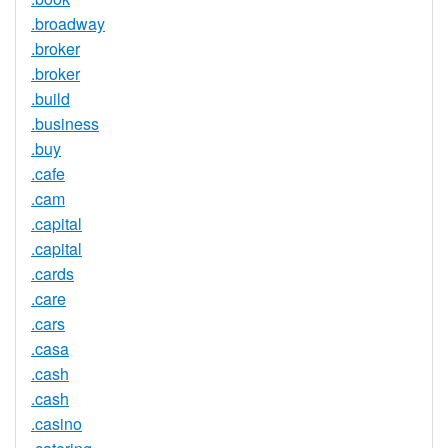
.broadway
.broker
.broker
.build
.business
.buy
.cafe
.cam
.capital
.capital
.cards
.care
.cars
.casa
.cash
.cash
.casino