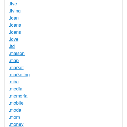
.live
.living
.loan
.loans
.loans
.love
.ltd
.maison
.map
.market
.marketing
.mba
.media
.memorial
.mobile
.moda
.mom
.money