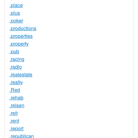
.place
.plus
.poker
.productions
.properties
.property
.pub
.racing
.radio
.realestate
.realty
.Red
.rehab
.reisen
.reit
.rent
.report
.republican