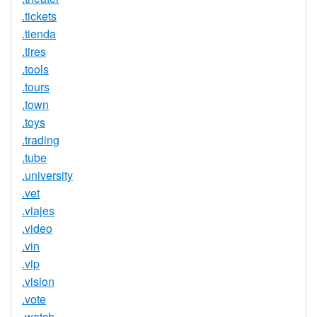
.tickets
.tienda
.tires
.tools
.tours
.town
.toys
.trading
.tube
.university
.vet
.viajes
.video
.vin
.vip
.vision
.vote
.watch