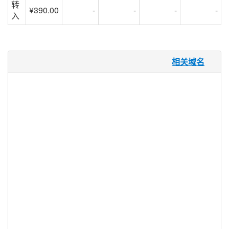
转
¥390.00
-
-
-
-
入
.tax 域名
相关域名
尽管每年在网上缴纳税款的人数都在增加，
但有一半以上的纳税人仍然选择提交纸张，
因为他们感到不安全，并且支持在线提交税
款。 .TAX 为税务申报服务，税务会计师，
税务师和专门提供税务建议的货币杂志创建
一个安全和可识别的域名扩展。现在税务服
务提供商在网上建立信任和信誉的另一个工
具。
.tax 注册机构信息
TLD 类型：新通用顶级域名