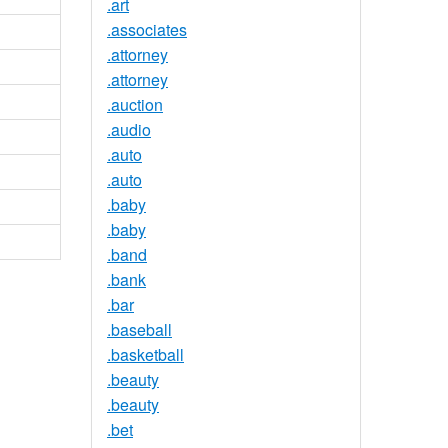
.art
.associates
.attorney
.attorney
.auction
.audio
.auto
.auto
.baby
.baby
.band
.bank
.bar
.baseball
.basketball
.beauty
.beauty
.bet