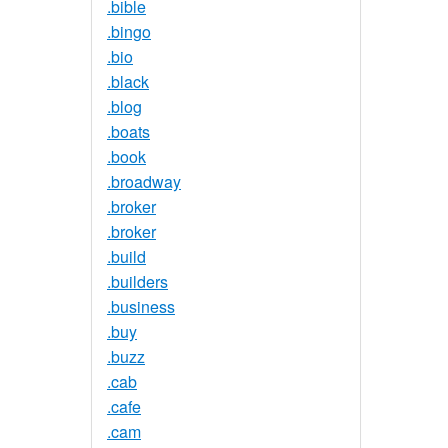
.bible
.bingo
.bio
.black
.blog
.boats
.book
.broadway
.broker
.broker
.build
.builders
.business
.buy
.buzz
.cab
.cafe
.cam