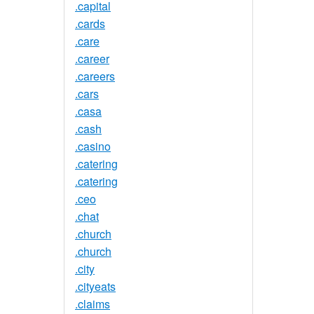
.capital
.cards
.care
.career
.careers
.cars
.casa
.cash
.casino
.catering
.catering
.ceo
.chat
.church
.church
.city
.cityeats
.claims