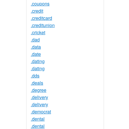
.coupons
.credit
.creditcard
.creditunion
.cricket
.dad
.data
.date
.dating
.dating
.dds
.deals
.degree
.delivery
.delivery
.democrat
.dental
.dental