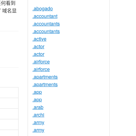
任何看到
.abogado
 域名显
.accountant
.accountants
.accountants
.active
.actor
.actor
.airforce
.airforce
.apartments
.apartments
.app
.app
.arab
.archi
.army
.army