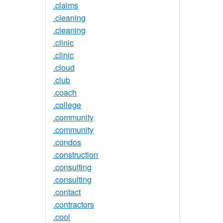
.claims
.cleaning
.cleaning
.clinic
.clinic
.cloud
.club
.coach
.college
.community
.community
.condos
.construction
.consulting
.consulting
.contact
.contractors
.cool